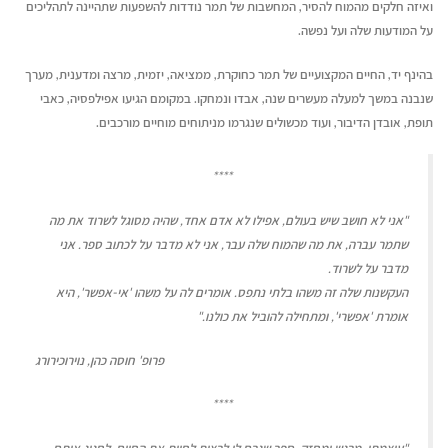
ואיזה חלקים מהמוח להסיר, המחשבות של תמר נודדות להשפעות שתהיינה לתהליכים
על המודעות שלה ועל נפשה.
בהינף יד, החיים המקצועיים של תמר כחוקרת, ממציאה, יזמית, מרצה ומדענית, מערך
שנבנה במשך למעלה מעשרים שנה, אבדו ונמחקו. במקומם הגיעו אפילפסיה, כאבי
תופת, אובדן הדיבור, ועוד מכשולים שנגרמו מניתוחים מוחיים מורכבים.
****
"אני לא חושב שיש בעולם, אפילו לא אדם אחד, שהיה מסוגל לשרוד את מה
שתמר עברה, את מה שהמוח שלה עבר, אני לא מדבר על לכתוב ספר. אני
מדבר על לשרוד.
העקשנות שלה זה משהו בלתי נתפס. אומרים לה על משהו 'אי-אפשר', היא
אומרת 'אפשרי', ומתחילה להוביל את כולנו."
פרופ' חוסה כהן, נוירוכירורג
****