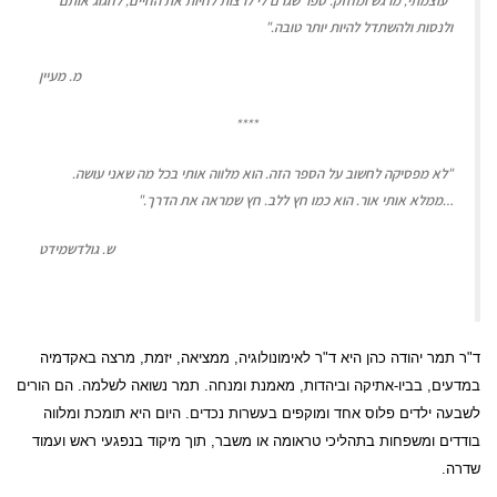
"עוצמתי, מרגש ומחזק. ספר שגרם לי לרצות לחיות את החיים, לחגוג אותם
ולנסות ולהשתדל להיות יותר טובה."
מ. מעיין
****
"לא מפסיקה לחשוב על הספר הזה. הוא מלווה אותי בכל מה שאני עושה.
…ממלא אותי אור. הוא כמו חץ ללב. חץ שמראה את הדרך."
ש. גולדשמידט
ד"ר תמר יהודה כהן היא ד"ר לאימונולוגיה, ממציאה, יזמת, מרצה באקדמיה
במדעים, בביו-אתיקה וביהדות, מאמנת ומנחה. תמר נשואה לשלמה. הם הורים
לשבעה ילדים פלוס אחד ומוקפים בעשרות נכדים. היום היא תומכת ומלווה
בודדים ומשפחות בתהליכי טראומה או משבר, תוך מיקוד בנפגעי ראש ועמוד
שדרה.