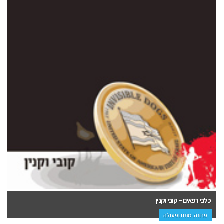
גן השושנים (גוֹליסטן) של סעדי – סעדי
תרגום, פנאי, פרוזה