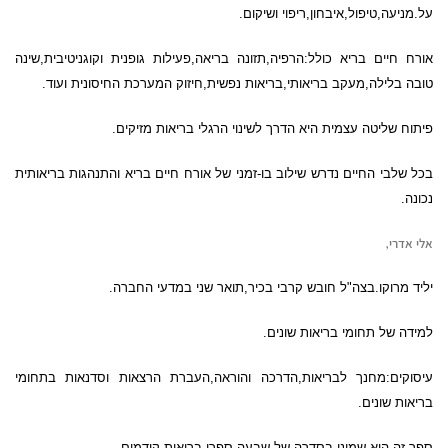
על.מניעה,טיפול,איבחון,ריפוי ושיקום.
אורח חיים בריא כולל:הרפיה,תזונה בריאה,פעילות גופנית וקוגניטיבית,שינה
טובה בלילה,מעקב בריאותי,בריאות נפשית,חיזוק המערכת החיסונית ועוד.
פיתוח שליטה עצמית היא הדרך לשינוי הרגלי בריאות מזיקים.
בכל שלבי החיים נדרש שילוב בו-זמני של אורח חיים בריא והתנהגות בריאותית
נכונה.
אלי אדרי,
יליד מרוקו.בצה"ל חובש קרבי בכיר,תואר שני במדעי החברה.
למידה של תחומי בריאות שונים.
עיסוקים:מחנך לבריאות,הדרכה והוראה,העברת הרצאות וסדנאות בתחומי
בריאות שונים.
ספר זה הוא שמיני בסדרה של שבעה ספרי בריאות קודמים.