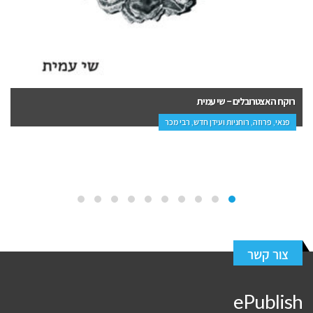
נשות חיי – רויטל קימלמן אגמי
פרוזה, ספרי ביכורים
צור קשר
ePublish