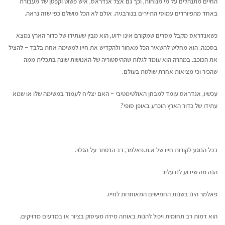
החיים מתנהלים על מי מנוחות, וכך גם אצל אנדראס, איש פשוט וקפטן של מעבורת
באחד מהפיורדים עמוסי התיירים בנורבגיה. אולם לא הכל מושלם כפי שזה נראה.
כשאנדראס מקבל מסרים שמקורם אינו ידוע, הוא מבין שעתידו של כדור הארץ נמצא
בסכנה. הוא מחליט להשאיר הכל מאחור ולהקדיש את חייו למשימה אחת בלבד – להציל
את הכוכב. במהרה הוא עומד לגלות שההיסטוריה של האנושות שונה בתכלית ממה
שהכיר וכי מציאות אחרת שולטת בעולם.
עכשיו, אנדראס עומד למבחן האולטימטיבי – האם יצליח לעמוד במשימה שלו או שמא
עתידו של כדור הארץ הוכרע באופן סופי?
בכל הנוגע לקורות חייו של א.ת.פאלמר, רב הנסתר על הגלוי.
הנה מה שידוע לנו עליו:
פאלמר הינו בשנות החמישים המאוחרות לחייו.
הוא דמות רב תחומית ויכול להנות באותה מידה מעיסוק בציור או במדעים מדויקים.