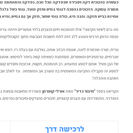
כעשויה מזכוכית דקה ושבירה שנסדקה מכל מכה, נסדקה והתאחתה מחד
תמורה עמוקה. הזכוכית נהפכה לגומי גמיש וחזק מאוד, גומי כשל גלגלי 
אחיזת כביש חזקה. והנה היא, כולה גומי שחור, חזק אך גם גמיש, והיא 
מה גרם לשינוי הקיצוני? אילו תהפוכות חיים ומצבים בלתי אפשריים הייתה צריכה
מנסה הרומן הרגיש והנוגע ללב הזה לתת תשובות הנובעות מתוך הקונפליקטים 
נורית, מורה מוכשרת ליוגה, שגופה הכזיב אותה, נאלצת עם בעלה רז, רופא שינ
שגרתיים, נורמטיביים ומאושרים, מסתמנת כשאיפה קשה ביותר למימוש. אומנ
של הבן מטיל אותם למסע מתעתע, רב תהפוכות, תקוות, אכזבות וחסדים קטני
למסע זה מקבילה התביעה המשפטית בה מעורב אב המשפחה. עד לשלב שבו התב
האהבה וההכלה?
הקריאה בספר
"חיבור נדיר"
מאת
אורלי קופרמן
מעוררת מחשבות ובוחנת גבולו
המודרני, התמודדות עם מצבים קיצוניים, חיבורים מהודקים וחיבורים נפרמים,