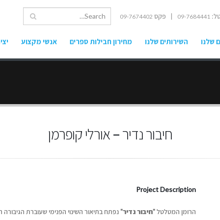
ל:
| פקס
09-7674402
09-7684441
 שלנו
השירותים שלנו
מחירון חבילות ספרים
אנשי מקצוע
יצי
חיבור נדיר – אורלי קופרמן
Project Description
הרומן המטלטל
"חיבור נדיר"
נפתח בתיאור השינוי הפנימי שעוברת הגיבורה ה