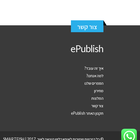
צור קשר
ePublish
איך זה עובד?
למה אנחנו?
הספרים שלנו
מחירון
המלצות
צור קשר
תקנון האתר ePublish
© כל הזכויות שמורות לאיפאבליש הוצאה לאור, 2017 |
SMARTFISH