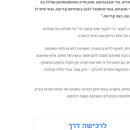
ש, הרי שבבגרותה מסע חייה ותהפוכותיהם חוללו בה
מכוניות, גומי שמסוגל לנוע במהירות קדימה, גומי שיש לו
נעה, נעה קדימה."
 לעבור כדי לעבור שינוי קיצוני זה? על שאלות אלו ואחרות
של חיים רגילים ושגרתיים לכאורה.
יים, לאמץ ילדים ברומניה. השאיפה להורות ולחיי משפחה
ם הבת שאימצו מסבה להם אושר וגאווה של ממש, אלא שאימוצו
ם. גם כשערפל אי הוודאות נקרע, אין הקלה במסע המאומץ.
קשו ההורים להכריע – היכן עובר גבול יכולת הנתינה,
ת, והקורא עצמו יוזמן להרהר בסוגיות של זוגיות והורות בעידן
 וחלומות המתגלים כשאיפות קשות למימוש.