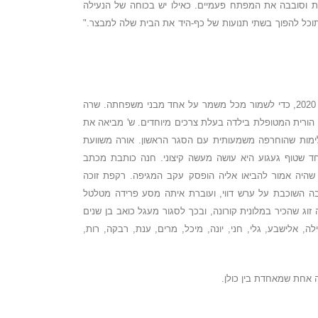
ת וסובבה את המפתח פעמיים. כאילו יש בכוחה של הנעילה
תוכל להפוך בשתי תנועות של כף-היד את הבית שלה למבצר."
נעמה לא יצאה מפתח ביתה מאז מרץ 2020, כדי לשמור מכל משמר על אחד מבני משפחתה. שרה
ורית המטופלת בילדה בעלת צרכים מיוחדים. ש' מביאה את
ות שהוחרפה משמעותית עם הסגר הראשון. אורה משוועת
חד שטוף געגוע היא עושה מעשה קיצוני. חנה כותבת מכתב
 שהיה אמור להביאו אליה הופסק עקב המגיפה. רקפת זוכה
ה השוכבת על ערש דווי, ועוברת איתה מסע פרידה מטלטל
זוג שהכיר במלונית קורונה, ובכך לסגור מעגל כואב בן שנים
לה, אלישבע, גלי, חני, יונה, מיכל, מרים, ענת, רבקה, רות,
ה אחת שמאחדת בין כולן.