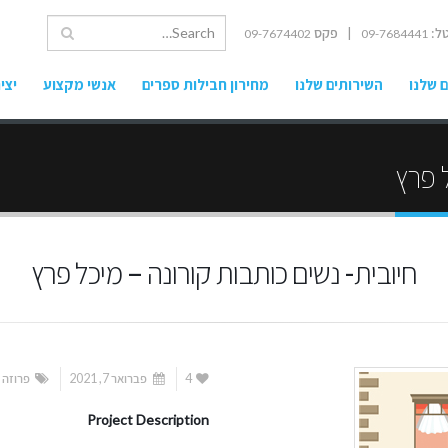
ל:
| פקס
09-7674402
09-7684441
 שלנו
השירותים שלנו
מחירון חבילות ספרים
אנשי מקצוע
יצי
ל פרץ
חיובית- נשים כותבות קורונה – מיכל פרץ
4
פברואר 7, 2021
פרוזה
Project Description