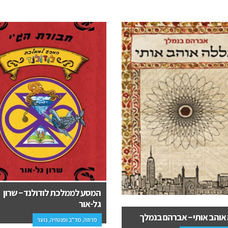
לממלכת לודולנד – שרון
נחש בעץ הזית (אהבה ומדון באר
ר
הקודש) – מיכאל אטלס
 מד"ב ופנטזיה, נוער
יחסים זוגיות, פרוזה