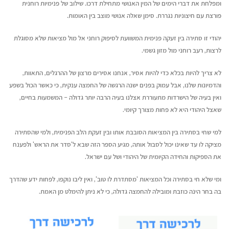
ומפלחת את דברי הימים של המין האנושי מתחילת דרכו. שילוב של פנימיות רוחנית
פורצת עם חיצוניות נגררת. סימן שאלה אנושי מוצב בין האומות.
יהודי זו סתירה בין זעקה פנימית המשוועת לסיפוק רוחני אל מול מציאות שלא מסוגלת
לרצות, רעב רוחני מול מזון גשמי.
לא צריך להיות בכלא כדי להיות אסיר, אנחנו אסירים מרצון של ההרגלים, התאוות,
והדמיונות שלנו, אבל עמוק בפנים ישנה הרגשה של החמצה ענקית, כי כאשר הכול בשפע
ואין בעיה של הישרדות מתעוררת אצלנו בעיה הרבה יותר גדולה – המשמעות בחיים,
שאצל היהודי היא לא פחות מצורך קיומי.
למי שחי בסתירה בין המציאות הסובבת אותו ובין זעקת הלב הפנימית, ולמי שהסתירה
מציקה לו עד שאינו יכול לסבול אותה, מגיע הספר הזה שבא ל'סדר את הראש' ולפענח
את הספיקות והחידה הקיומית של היהודי ושל עם ישראל.
ומי שלא חי בסתירה וכל המציאות 'מסתדרת לו טוב', ואין ליבו נוקפו, לפחות ידע שהדרך
בה בחר הינה כוזבת ומובילה להחמצה גדולה, כי לא ניתן להימלט מן האמת.