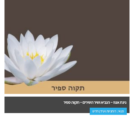
גינת אגוז – הנביא ושיר השירים – תקוה ספיר
פנאי, רוחניות ועידן חדש