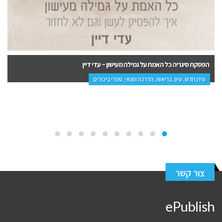
קליפות הנפש – משה שרון
יחסים זוגיות, ארץ ישראל, עידן חדש, פנאי, יהדות, עיון, הדרכה ופנאי
צור קשר
ePublish