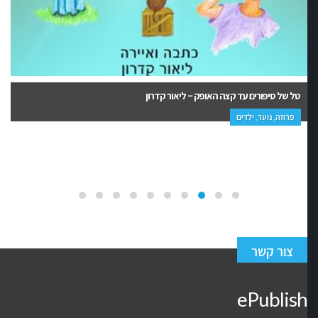
הנולה – מעיין מואטי
נוער, ספרי ביכורים
צור קשר
ePublish