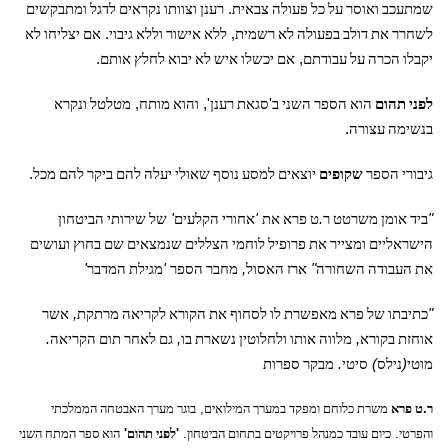
.
שמתעכב
ואוסר
על
כל
פעולה
צבאית
רענן
וצוותו
נקראים
לדגל
ומתבקשים
.
,
לשחרר
את
דולב
בפעולה
לא
רשמית
ללא
אישור
וללא
גיבוי
אם
יצליחו
לא
.
,
יקבלו
הכרה
על
עבודתם
אם
יכשלו
איש
לא
יבוא
לחלץ
אותם
,
',
'
לפני
תהום
הוא
הספר
השני
ב
סגאת
רענן
והוא
מותח
מטלטל
ונקרא
.
בנשימה
עצורה
.
גיבורי
הספר
שקופים
יוצאים
למסע
נוסף
שאולי
יעלה
להם
ביקר
להם
מכל
'
'
.
"
ביד
אומן
משרטט
ר
ט
פרא
את
אחורי
הקלעים
של
שירותי
הביטחון
הישראליים
ומצייר
את
פרופיל
לוחמי
הצללים
שנמצאים
שם
בחוץ
ועושים
'
'
,
"
את
העבודה
השחורה
ארז
האסול
מחבר
הספר
מגילת
המדבר
,
"
כתיבתו
של
פרא
מאפשרת
לו
לסחוף
את
הקורא
לקריאה
מרתקת
אשר
.
,
,
אוחזת
בקורא
מלווה
אותו
ולחלוטין
נשארת
בו
גם
לאחר
תום
הקריאה
.
)
(
מוטי
נילס
סיטי
מבקר
ספרות
ר
.
ט
פרא
משרת
כלוחם
ומפקד
במערך
המילואים
,
בוגר
מערך
האבטחה
הממלכתי
והפרטי
.
כיום
עובד
כמנהל
פרויקטים
בתחום
הביטחון
.
'
לפני
תהום
'
הוא
ספר
המתח
השני