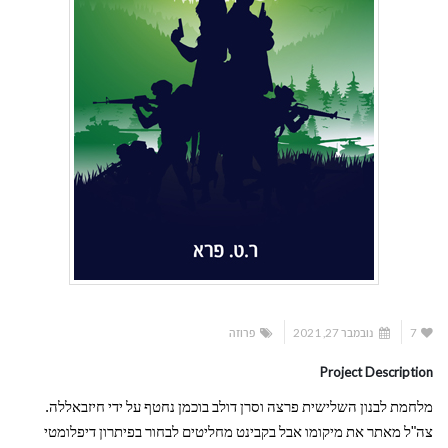
7
נובמבר 27, 2021
פרוזה
Project Description
.
מלחמת
לבנון
השלישית
פרצה
וסרן
דולב
בוכמן
נחטף
על
ידי
חיזבאללה
"
צה
ל
מאתר
את
מיקומו
אבל
בקבינט
מחליטים
לבחור
בפיתרון
דיפלומטי