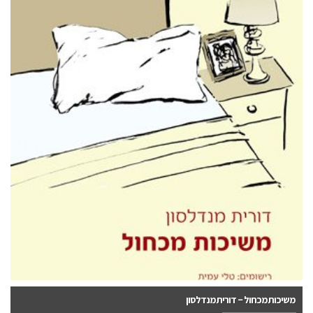
מרטין בובר: מבט מקרוב שיחות עם יהודית בובר-אגסי – לימור שריר