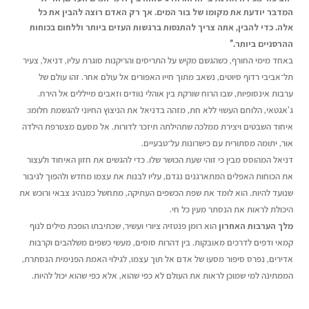
המדבר יודעת את מקומו של בור המים. אך רק האדם רוצה להבין את כל
אלה. כדי להבין, אתה צריך להתנסות ברגשות העזים ביותר וללחום
בכוחות
ההרסניים ביותר
."
באחד מימי החורף, כשהגשם מקיש על התריסים והריקנות סוגרת עליו, דניאל, צעיר
תל־אביבי רדוף סיוטים, נשאב מתוך חייו האפורים אל עולם אחר. זהו עולם של
ערבות אינסופיות, שבו הרוח שורקת בין אוהלי נוודים וזאבים מייללים אל הירח.
ג'אגטאי, הלוחם העשוי ללא חת, מזהה בדניאל את הניצוץ החיוני להגשמת חלומו:
איחוד השבטים ויצירת ממלכה שתהילתה תיזכר לדורות. אל מסעם מצטרפת הילדה
אור, יתומה מסתורית עם כישרונות על־טבעיים.
דניאל המהוסס מבין כי זוהי שעת הכושר שלו. כדי להגשים את חזון האיחוד ולעצור
את הכוחות האפלים המתארגנים נגדם, עליו לבנות את עצמו מחדש ולהפוך לגיבור
שנועד להיות. הוא לומד את שפת הכשפים העתיקה, מתחשל כמנהיג צבאי ורוכש את
היכולת לראות את הנסתר מעין כל חי.
מלך הערבות האחרון
הוא רומן פנטזיה ציורי ועשיר, שכתיבתו הופכת מילים לנוף
קמאי ודפים לדרכים מאובקות. בין דהרות סוסים, מעשי כשפים משלהבים וקרבות
אדירים, נפרס סיפור מסעו של אדם אל תוך עצמו, לגילוי האמת הפנימית הנסתרת,
הממתינה למי שמוכן לראות את העולם לא כפי שהוא, אלא כפי שהוא יכול להיות.