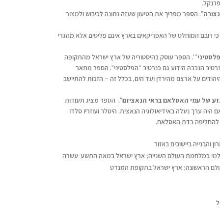
פרנקל.
נצורה
”. הספר מפריך את הטיעון שעזה נתונה לכיבוש ולמצור
 כי רובם המוחלט של האפריקאים בארץ אינם פליטים אלא מהגרי
פלסטיני
’’’. הספר עוסק בהיסטוריה של ארץ ישראל מהתקופה
נרטיב הנכבה הידוע גם כנרטיב “הפלסטיני”. הספר מתאר
הודים על ארצם מהירדן ועד הים, בכלל זה – הזכות להתיישב
גזע של עמי האסלאם בראי הנאציזם
”. הספר מציג תעודות
יה ערך נעלה באידיאולוגיה הנאצית. היטלר ועוזריו סלדו
 להחליפה בדת האסלאם.
ון והבנייה ביישובים באזור
וסלמי במלחמת העולם השנייה; ארץ ישראל במאה התשע-עשרה
לם הראשונה; ארץ ישראל בתקופת המנדט
ל