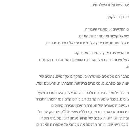
קה לישראל ובהשלכותיה.
ר הן כדלקמן:
 הפליטים או מהגרי העבודה.
מאל קיצוני וארגוני זכויות האדם.
של המסתננים בארץ על מדינת ישראל כמדינה יהודית.
מת הפשיעה בארץ להגירה מאפריקה.
ל איכות חייהם של האזרחים הוותיקים המתגוררים בשכונות
.
בר הם מסמכים ממשלתיים, מחקרים אקדמיים, נתונים של
יונות עם מסתננים, מאמרים ברשתות החברתיות, סרטונים ועוד.
ומי לדיפלומטיה ציבורית ולהסברה ישראלית, איש הסברה ויועץ
עיים. בעבר שימש חוקר בכיר ב’פורום קדם למזרחנות והסברה’
עניינם היסטוריה של המזרח התיכון ושבירת מיתוסים
המתייחסים לסכסוך הישראלי ערבי. מאמריו פורסמו באתרי חדשות, בכללם CIJnews, ניוזדסק ישראל
ת׳. יוני רייני הוא בנם של פרופ’ אנסון רייני, ממובילי חוקרי
 כוכבי רייני שבין היתר תרגמה את מכתבי אל עמארנה האכדיים