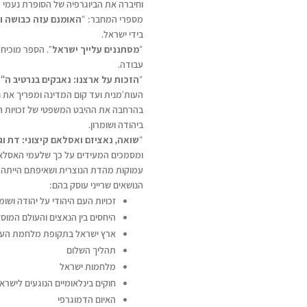
וחיברה את הביוגרפיה של הסופרת נעמי 
מספרי המחבר: “
האומנם עזה כבושה ו
בידי ישראל.
“
מסתננים עלייך ישראל
”. הספר מוכיח
עבודה.
“
הזכות על ארצנו: נאבקים בנרטיב ה’’
העות’מנית ועד קום המדינה ומפריך את 
בהרחבה את ההיבט המשפטי של זכויות הי
ביהודה ושומרון.
“
שואה, נאציזם ואסלאם קיצוני: דת ו
ומסמכים המעידים על כך שלעמי האסלאם ה
עמוקות מהדת הנוצרית ושאיפתם הייתה
הנושאים שרייני עוסק בהם:
זכויות העם היהודי על יהודה ושומר
היחסים בין הנאצים והעולם המ
ארץ ישראל בתקופת מלחמת העו
תהליך השלום
מלחמות ישראל
חוקים בינלאומיים הנוגעים לישרא
האיום הדמוגרפי