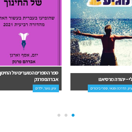
ספרים המוערים של החינוך –
מח(י)לה – פז ארבל בייקר
 פרנק
סיפורת עברית, פנאי, רוחניות ועידן חדש, עיון
וער, ילדים
ספרי ביכורים