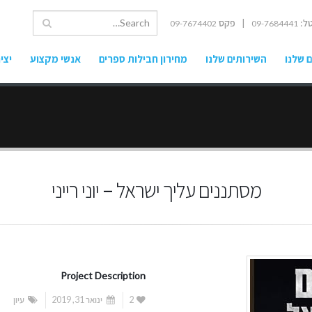
ל:
| פקס
09-7674402
09-7684441
 שלנו
השירותים שלנו
מחירון חבילות ספרים
אנשי מקצוע
יצי
מסתננים עליך ישראל – יוני רייני
Project Description
2
ינואר 31, 2019
עיון