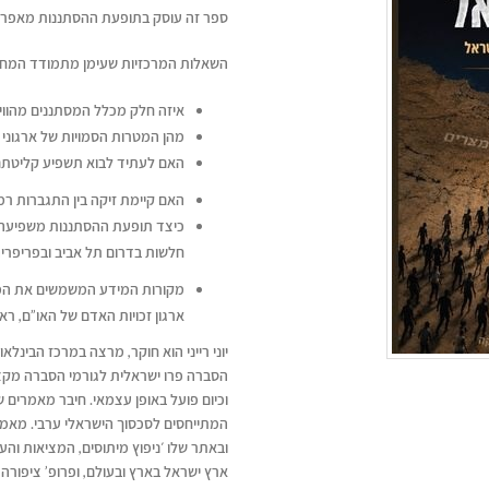
ספר זה עוסק בתופעת ההסתננות מאפרי
השאלות המרכזיות שעימן מתמודד המחב
איזה חלק מכלל המסתננים מהווים
מהן המטרות הסמויות של ארגוני ש
האם לעתיד לבוא תשפיע קליטתם 
האם קיימת זיקה בין התגברות ר
כיצד תופעת ההסתננות משפיעה ע
חלשות בדרום תל אביב ובפריפריה
מקורות המידע המשמשים את המח
ארגון זכויות האדם של האו”ם, רא
יוני רייני הוא חוקר, מרצה במרכז הבינלא
הסברה פרו ישראלית לגורמי הסברה מקצו
וכיום פועל באופן עצמאי. חיבר מאמרים ש
ובאתר שלו ׳ניפוץ מיתוסים, המציאות והעובדו
ארץ ישראל בארץ ובעולם, ופרופ’ ציפורה