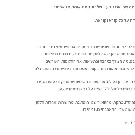
מה
שכן
אני
יודע –
שלכתוב
אני
אוהב.
אז
אכתוב.
דה
על
כל
קורא
וקוראת.
 לפני מותו. הסיפורים שכתב מספרים את חייו ומשלבים בתוכם
האחרונות שבהן נעשה לסקיפר. הם מביעים בכנות מוחלטת
עים, את הצורך באהבה ובתשואות, את החלומות, השורשים,
ים, אהבת המסורת והדבקות במשפחתיות שהייתה כה חשובה לו.
להיפרד מן העולם, אך מעטים האנשים שמספיקים לעשות סגירת
 בחייו של גולן ז"ל, העידו על כך שנשמתו ידעה.
 שלו, צחקתי מההומור שלו, הופתעתי מהישירות ומחדות הלשון
שות שבו. התאהבתי בו. זכיתי בו.
מכריו.