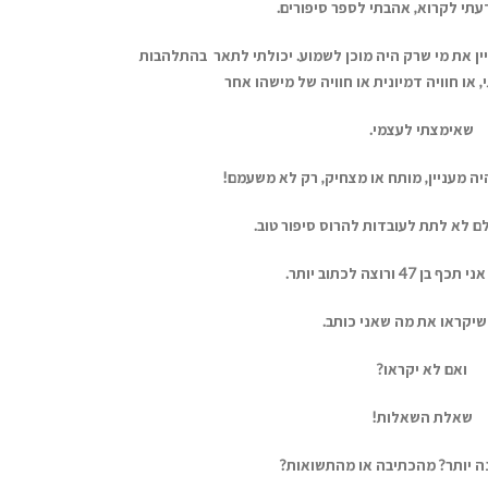
עתי
לקרוא,
אהבתי
לספר
סיפורים.
ין
את
מי
שרק
היה
מוכן
לשמוע.
יכולתי
לתאר
בהתלהבות
,
או
חוויה
דמיונית
או
חוויה
של
מישהו
אחר
שאימצתי
לעצמי.
יה
מעניין,
מותח
או
מצחיק,
רק
לא
משעמם!
לם
לא
לתת
לעובדות
להרוס
סיפור
טוב.
אני
תכף
בן
47 ורוצה
לכתוב
יותר.
שיקראו
את
מה
שאני
כותב.
ואם
לא
יקראו?
שאלת
השאלות!
ה
יותר?
מהכתיבה
או
מהתשואות?