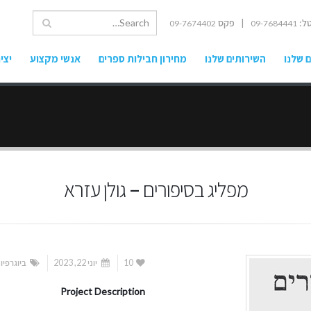
ל:
| פקס
09-7674402
09-7684441
 שלנו
השירותים שלנו
מחירון חבילות ספרים
אנשי מקצוע
יצי
מפליג בסיפורים – גולן עזרא
10
יוני 22, 2023
ביוגרפיו
Project Description