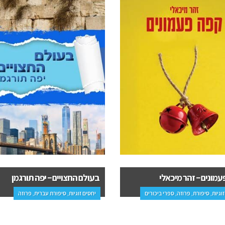
החצויים – יפה תורגמן
והבית ימלא עשן – פביאן ברויטמן
זוגיות, סיפורת עברית, פרוזה
פרוזה, ספרי ביכורים