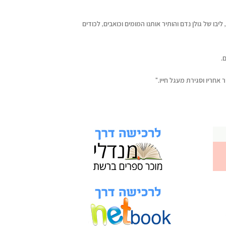
י, 25/01/2023 בגיל 47 בלבד, ליבו של גולן נדם והותיר אותנו המומים וכואבים, לכודים
.
 אחריו וסגירת מעגל חייו."