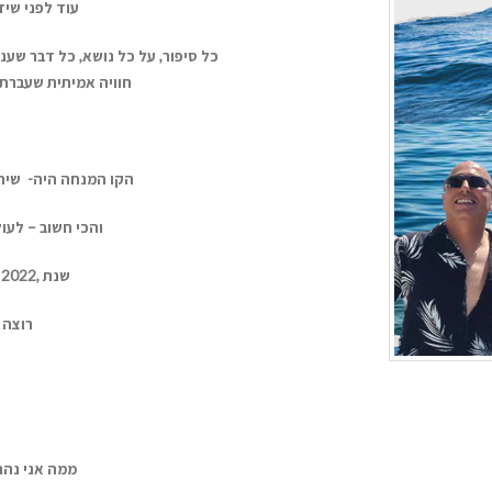
עוד
לפני
שיד
כל
סיפור,
על
כל
נושא,
כל
דבר
שעני
חוויה
אמיתית
שעברתי
הקו
המנחה
היה-
שיה
והכי
חשוב –
לעו
שנת ,2022
רוצה
ממה
אני
נהנ