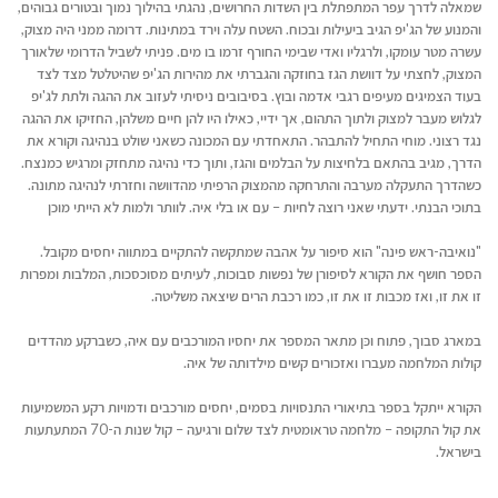
שמאלה לדרך עפר המתפתלת בין השדות החרושים, נהגתי בהילוך נמוך ובטורים גבוהים,
והמנוע של הג'יפ הגיב ביעילות ובכוח. השטח עלה וירד במתינות. דרומה ממני היה מצוק,
עשרה מטר עומקו, ולרגליו ואדי שבימי החורף זרמו בו מים. פניתי לשביל הדרומי שלאורך
המצוק, לחצתי על דוושת הגז בחוזקה והגברתי את מהירות הג'יפ שהיטלטל מצד לצד
בעוד הצמיגים מעיפים רגבי אדמה ובוץ. בסיבובים ניסיתי לעזוב את ההגה ולתת לג'יפ
לגלוש מעבר למצוק ולתוך התהום, אך ידיי, כאילו היו להן חיים משלהן, החזיקו את ההגה
נגד רצוני. מוחי התחיל להתבהר. התאחדתי עם המכונה כשאני שולט בנהיגה וקורא את
הדרך, מגיב בהתאם בלחיצות על הבלמים והגז, ותוך כדי נהיגה מתחזק ומרגיש כמנצח.
כשהדרך התעקלה מערבה והתרחקה מהמצוק הרפיתי מהדוושה וחזרתי לנהיגה מתונה.
בתוכי הבנתי. ידעתי שאני רוצה לחיות – עם או בלי איה. לוותר ולמות לא הייתי מוכן
"נואיבה-ראש פינה" הוא סיפור על אהבה שמתקשה להתקיים במתווה יחסים מקובל.
הספר חושף את הקורא לסיפורן של נפשות סבוכות, לעיתים מסוכסכות, המלבות ומפרות
זו את זו, ואז מכבות זו את זו, כמו רכבת הרים שיצאה משליטה.
במארג סבוך, פתוח וכּן מתאר המספר את יחסיו המורכבים עם איה, כשברקע מהדדים
קולות המלחמה מעברו ואזכורים קשים מילדותה של איה.
הקורא ייתקל בספר בתיאורי התנסויות בסמים, יחסים מורכבים ודמויות רקע המשמיעות
את קול התקופה – מלחמה טראומטית לצד שלום ורגיעה – קול שנות ה-70 המתעתעות
בישראל.