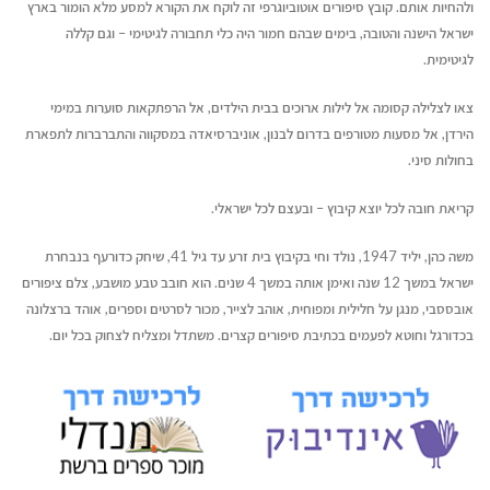
ולהחיות אותם. קובץ סיפורים אוטוביוגרפי זה לוקח את הקורא למסע מלא הומור בארץ
ישראל הישנה והטובה, בימים שבהם חמור היה כלי תחבורה לגיטימי – וגם קללה
לגיטימית.
צאו לצלילה קסומה אל לילות ארוכים בבית הילדים, אל הרפתקאות סוערות במימי
הירדן, אל מסעות מטורפים בדרום לבנון, אוניברסיאדה במסקווה והתברברות לתפארת
בחולות סיני.
קריאת חובה לכל יוצא קיבוץ – ובעצם לכל ישראלי.
משה כהן, יליד 1947, נולד וחי בקיבוץ בית זרע עד גיל 41, שיחק כדורעף בנבחרת
ישראל במשך 12 שנה ואימן אותה במשך 4 שנים. הוא חובב טבע מושבע, צלם ציפורים
אובססבי, מנגן על חלילית ומפוחית, אוהב לצייר, מכור לסרטים וספרים, אוהד ברצלונה
בכדורגל וחוטא לפעמים בכתיבת סיפורים קצרים. משתדל ומצליח לצחוק בכל יום.