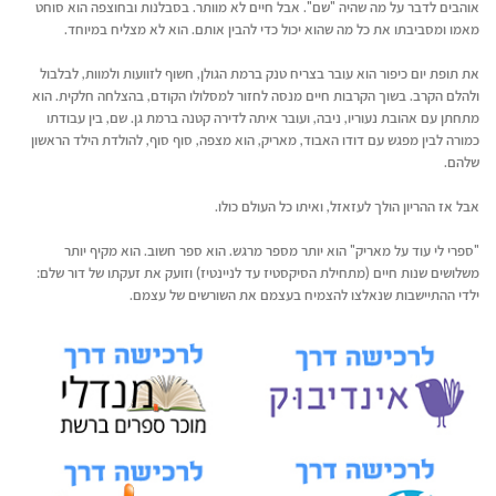
אוהבים לדבר על מה שהיה "שם". אבל חיים לא מוותר. בסבלנות ובחוצפה הוא סוחט
מאמו ומסביבתו את כל מה שהוא יכול כדי להבין אותם. הוא לא מצליח במיוחד.
את תופת יום כיפור הוא עובר בצריח טנק ברמת הגולן, חשוף לזוועות ולמוות, לבלבול
ולהלם הקרב. בשוך הקרבות חיים מנסה לחזור למסלולו הקודם, בהצלחה חלקית. הוא
מתחתן עם אהובת נעוריו, ניבה, ועובר איתה לדירה קטנה ברמת גן. שם, בין עבודתו
כמורה לבין מפגש עם דודו האבוד, מאריק, הוא מצפה, סוף סוף, להולדת הילד הראשון
שלהם.
אבל אז ההריון הולך לעזאזל, ואיתו כל העולם כולו.
"ספרי לי עוד על מאריק" הוא יותר מספר מרגש. הוא ספר חשוב. הוא מקיף יותר
משלושים שנות חיים (מתחילת הסיקסטיז עד לניינטיז) וזועק את זעקתו של דור שלם:
ילדי ההתיישבות שנאלצו להצמיח בעצמם את השורשים של עצמם.