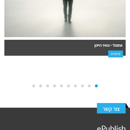
אתמול – מאיר היימן
סיפורת
צור קשר
ePublish