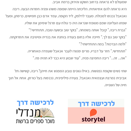
שמעולם לא נראתה ברחוב השקט והירוק ברמת אביב.
היא נראתה להם אסיאתית. הליכתה הייתה שפופה משהו ופניה חסרות הבעה. ריבה
ואנאבל נכנסו למכולת. מעבר לדלפק, ליד הקופה, עמד אדם כבן חמישים, כרסתן, ומעל
שפתו העליונה שפם מטופח שנראה היה כי גולח עם סרגל שסימן את שוליו.
"גברת ריבה," קיבל אותה בשמחה, "בוקר טוב ובשעה טובה, תתחדשי!"
"בוקר טוב גם לך," חייכה אליו בחום בעודה בוחנת את בגדיה ומיטיבה את תסרוקתה.
"ולמה הברכות? במה התחדשתי?"
"תתחדשי," חזר על דבריו, מרים סנטרו לעבר אנאבל שעמדה מאחוריה.
"אה… זה…" ריבה החמיצה פניה, "עוד שבוע היא כבר לא תהיה פה."
שתי נשים שקופת נפגשות. באילו גוונים צובע המפגש את חייהן? ריבה, קשישה תל
אביבית נמרצת ועצמאית ואנאבל, צעירה פיליפינית, נכנסות בעל כורחן, אחת אל תוך
חייה של השנייה.