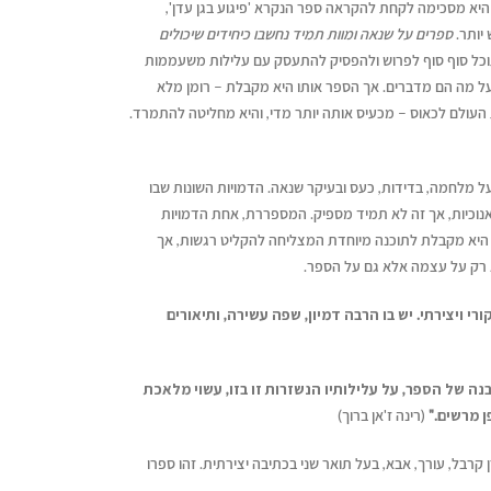
היא מסכימה לקחת להקראה ספר הנקרא 'פיגוע בגן עדן',
יותר.
ספרים על שנאה ומוות תמיד נחשבו כיחידים שיכולים
וכל סוף סוף לפרוש ולהפסיק להתעסק עם עלילות משעממות
ל מה הם מדברים. אך הספר אותו היא מקבלת – רומן מלא
 העולם לכאוס – מכעיס אותה יותר מדי, והיא מחליטה להתמרד.
ל מלחמה, בדידות, כעס ובעיקר שנאה. הדמויות השונות שבו
נוכיות, אך זה לא תמיד מספיק. המספררת, אחת הדמויות
 היא מקבלת לתוכנה מיוחדת המצליחה להקליט רגשות, אך
א רק על עצמה אלא גם על הספר.
רי ויצירתי. יש בו הרבה דמיון, שפה עשירה, ותיאורים
בנה של הספר, על עלילותיו הנשזרות זו בזו, עשוי מלאכת
ן מרשים."
(רינה ז'אן ברוך)
 קרבל, עורך, אבא, בעל תואר שני בכתיבה יצירתית. זהו ספרו