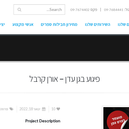
ל:
| פקס
09-7674402
09-7684441
 שלנו
השירותים שלנו
מחירון חבילות ספרים
אנשי מקצוע
יצי
פיגוע בגן עדן – אורן קרבל
10
ינואר 18, 2022
פרוזה
,
Project Description