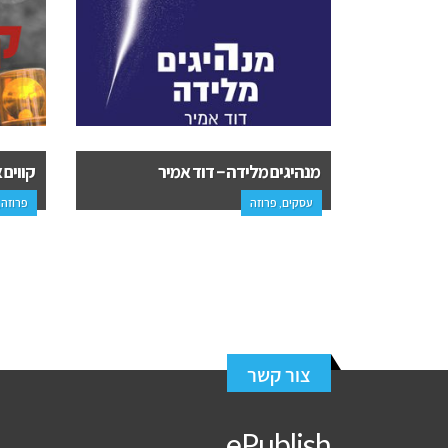
קווים אדומים – יקי גנני
המעבר
פרוזה, מתח ופעולה
פרוזה
צור קשר
ePublish