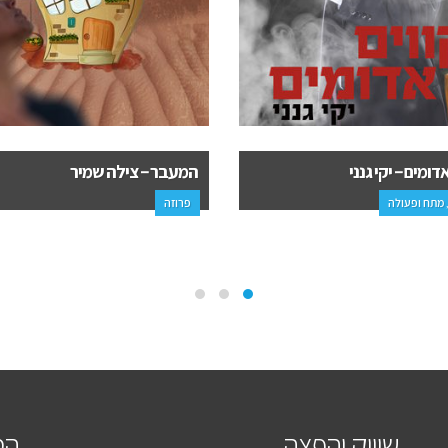
 – צילה שמיר
גיבור על טבעי – ערן גדות
מד"ב ופנטזיה
שיווק והפצה
הס