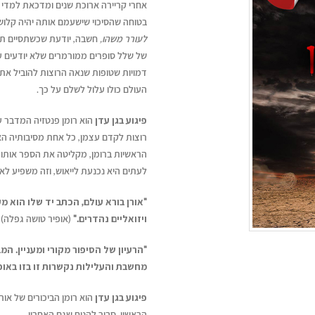
אחרי קריירה ארוכת שנים ומדכאת למדי 
בטוחה שהסיכוי שישעמם אותה יהיה קלוש 
לעורר משהו,
חשבה, יודעת שכשתסיים ת
של שלל סופרים ממורמרים שלא יודעים ע
דמויות שטופות שנאה הרוצות להוביל את
העולם כולו עלול לשלם על כך.
פיגוע בגן עדן
הוא רומן פנטזיה המדבר ע
רוצות לקדם עצמן, כל אחת מסיבותיה הא
הראשיות ברומן, מקליטה את הספר אותו
לעתים היא נכנעת לייאוש, וזה משפיע ל
"אורן בורא עולם, הכתב יד שלו הוא מקו
ויזואליים נהדרים."
(אופיר טושה גפלה)
"הרעיון של הסיפור מקורי ומעניין. המ
מחשבת והעלילות נקשרות זו בזו באופ
פיגוע בגן עדן
הוא רומן הביכורים של אורן
הראשון, סביר להניח שגם האחרון.