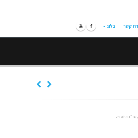
רת קשר
בלוג
מד"ב ופנטזיה