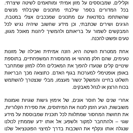
וקלילים, שמבוססים על מזון אמיתי ומותאמים לשיטה שיצרתי.
בכל המדורים בספר שילבתי מתכונים שקיבלתי מנשים
שהשתתפו בסדנאות עם מתכונים שמככבים אצלי במטבח,
הגיגים ושירים שכתבתי, וכן מידע שחשוב שיהיה נגיש לכל
המבקשים לשמור על בריאותם ולהמשיך ליהנות מאוכל מגוון,
טעים ופשוט להכנה.
אחת ממטרות השיטה היא, הזנה אמיתית ואכילה של מזונות
טעימים, שהם חלק מההווי או מהמסורת המשפחתיים, בתוספת
שינויים קלים שנועדו להפוך את המאכלים הללו למזון שמתחבר
באופן אופטימלי למערכות בגוף האדם. כתוצאה מכך הבריאות
תשלוט בחיינו והמשקל ינשור מעצמו, מבלי שנצטרך להשתמש
בכוח הרצון או לנהל מאבקים.
אחרי שנים של חוסר אונים, של אימוץ גישות שגויות ואמונות
משובשות, הגיע הזמן לזנוח את המיתוסים, את ספירת הקלוריות,
את תחושת המחסור שמתלוות לכל תוכנית שמבוססת על מידע
שגוי – ולהתחבר למקור ולשפע; אל אותו ידע שממתין לכולנו
שנגלה אותו ונקלף את השכבות בדרך למיצוי הפוטנציאל שלנו