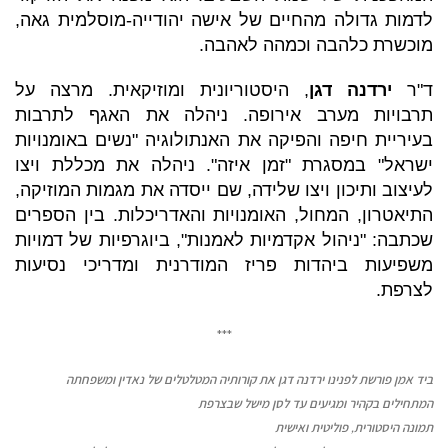
לדמות גדולה מהחיים של אישה יהודייה-מוסלמית גאה,
מוכשרת כלהבה וכמהה לאהבה.
ד"ר
ירדנה דגן
, היסטוריונית ומוזיקאית. מרצה על
תרבויות מערב אירופה. ניהלה את האגף לתרבות
בעיריית חיפה והפיקה את האנתולוגיה "נשים באומנויות
ישראל" במסגרת "זמן איזה". ניהלה את מכללת ויצו
לעיצוב ותיכון ויצו שלידה, שם ייסדה את מגמות המוזיקה,
התיאטרון, המחול, האומנויות והאדריכלות. בין הספרים
שכתבה: "ניהול אקדמיות לאמנות", ביוגרפיות של דמויות
משפיעות ביהדות פריז המודרנית ומדריכי נסיעות
לצרפת.
***
ביד אמן פורשת לפנינו ירדנה דגן את קורותיה המטלטלים של נאדין ומשפחתה
המתחילים בקהיר ומגיעים עד לסן מישל שבצרפת
תמונה היסטורית, פוליטית ואישית