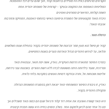
הקוראים מרגישים כאילו היו מטיילים ברחובות קהיר, תוך שהם עדים לכל התהפוכות
הפוליטיות האופפות את התקופה ובעיקר – קורותיה של משפחה יהודית אחת
השפה קולחת, התיאורים מפורטים ואמינים
ניכרת מאוד מקצועיותה של הסופרת וניסיונה האישי בתחומי האמנות, המוזיקה והתרבות
אהבתי מאוד!
כרמלה מנור.
קהיר סן מישל הוא מעין ספר זכרונות של משפחה יהודית בקהיר בתחילת שנות השלושים
והלאה, עד לגירוש היהודים הגדול מאדמת מצרים בשנות החמישים.
במרכז הסיפור מתוארת הדמות העיקרית, נאדין, אשה יפת תואר, עצמאית מאד
ומרדנית, שעוד בילדותה היתה משוטטת לבדה ללא רשות ההורים
בשכונות עוני נידחות,
אלימות ושכוחות אל, ותרה ובודקת דמויות ואנשים בסקרנות בלתי נלאית.
נאדין, זו גיבורת הסיפור המשפחתי מאד יוצאת דופן במסגרת המשפחה הגדולה
והקהילה היהודית בקהיר.
היא מאד קשורה ואוהבת את אחיה דוד קלוד ודניאל שגם הם כמוה מאד משכילים אך
פנו כל אחד מהם לכיוון ולמקום אחר. בשלב מסוים בחייה היא עושה תפנית קיצונית