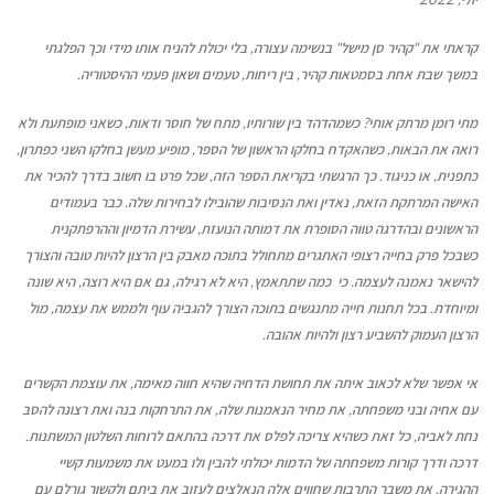
קראתי את
"
קהיר סן מישל
"
בנשימה עצורה
,
בלי יכולת להניח אותו מידי וכך הפלגתי
במשך שבת אחת בסמטאות קהיר
,
בין ריחות
,
טעמים ושאון פעמי ההיסטוריה
.
מתי רומן מרתק אותי
?
כשמהדהד בין שורותיו
,
מתח של חוסר ודאות
,
כשאני מופתעת ולא
רואה את הבאות
,
כשהאקדח בחלקו הראשון של הספר
,
מופיע מעשן בחלקו השני כפתרון
,
כתפנית
,
או כניגוד
.
כך הרגשתי בקריאת הספר הזה
,
שכל פרט בו חשוב בדרך להכיר את
האישה המרתקת הזאת
,
נאדין ואת הנסיבות שהובילו לבחירות שלה
.
כבר בעמודים
הראשונים ובהדרגה טווה הסופרת את דמותה הנועזת
,
עשירת הדמיון וההרפתקנית
כשבכל פרק בחייה רצופי האתגרים מתחולל בתוכה מאבק בין הרצון להיות טובה והצורך
להישאר נאמנה לעצמה
.
כי
כמה שתתאמץ
,
היא לא רגילה
,
גם אם היא רוצה
,
היא שונה
ומיוחדת
.
בכל תחנות חייה מתנגשים בתוכה הצורך להגביה עוף ולממש את עצמה
,
מול
הרצון העמוק להשביע רצון ולהיות אהובה
.
אי אפשר שלא לכאוב איתה את תחושת הדחיה שהיא חווה מאימה
,
את עוצמת הקשרים
עם אחיה ובני משפחתה
,
את מחיר הנאמנות שלה
,
את התרחקות בנה ואת רצונה להסב
נחת לאביה
,
כל זאת כשהיא צריכה לפלס את דרכה בהתאם לרוחות השלטון המשתנות
.
דרכה ודרך קורות משפחתה של הדמות יכולתי להבין ולו במעט את משמעות קשיי
ההגירה
,
את משבר התרבות שחווים אלה הנאלצים לעזוב את ביתם ולקשור גורלם עם