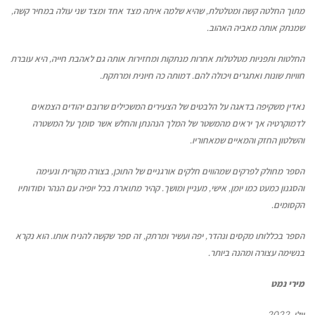
מתוך החלטה קשה ומטלטלת, שהיא שלמה איתה מצד אחד ומצד שני עולה במחיר קשה,
שמנתק אותה מאביה האהוב.
החלטות ותפניות מטלטלות אחרות מנתקות ומחזירות אותה גם לאהבת חייה, היא עוברת
חוויות שונות ואתגרים ויכולה להם. דמותה כה חיונית ומרתקת.
נאדין משקיפה בדאגה על הלבטים של הצעירים המשכילים שרובם יהודים הצמאים
לדמוקרטיה אך יראים מהמשטר של המלך הנהנתן והחלש אשר סומך על המשטרה
והשלטון החזק והמאיים שמאחוריו.
הספר מחולק לפרקים שמהווים חלקים אורגניים של התוכן, בצורה מקורית ונעימה
והסגנון כמעט כמו יומן, אישי, מעניין ומושך. קהיר מתוארת בכל יופיה עם הנהר וסודותיו
הקסומים.
הספר בכללותו מקסים ונהדר, יפה ועשיר ומרתק, זה ספר שקשה להניח אותו. הוא נקרא
בנשימה עצורה ומהנה ביותר.
מירי נמט
יולי
, 2022