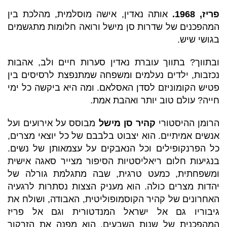
פריז, 1968.
אותה נאדין, אישה מוסלמית, מהלכת בין
המהפכנים של שדרות סן מישל ורואה חלומות מתגשמים
בגושי שיש.
ובתווך? בתווך עוברת נאדין סערות חיים ולב, אהבות
נכזבות, ילדים נעלמים ומשפחה שמתנפצת לרסיסים בין
פטיש הקומוניזם לסדן האסלאם. ומה היא ביקשה כל ימי
חייה? עולם טוב יותר ואהבת אמת.
הרומן ההיסטורי
קהיר סן מישל
מבוסס על אירועים ועל
אנשים אמיתיים. הוא יצבוט בלבבם של כל יוצאי מצרים,
כל הפרנקופילים וכל הנאבקים על עצמאותן של נשים.
בנגיעות חלום ריאליסטיות הסיפור מצייר סאגה אישית
ומשפחתית, כמעט טרגית, שבה מתגלמת גורלה של
יהדות מצרים כולה. הוא מעניק הצצות נסתרות לרגעיה
האחרונים של קהיר הקוסמופוליטית, האבודה, ושולח את
גיבוריו גם אל ישראל המנדטורית וגם אל פריז
המהפכנית של שנות השבעים. הוא מפנה את הזרקור