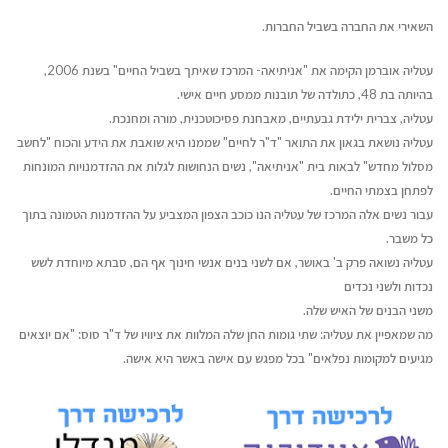
השאירי את החברה בשביל החברות.
עטליה אוברמן הקימה את "אניתיאה- המרכז שאיתך בשביל החיים" בשנת 2006,
בהיותה בת 48, כתולדה של תובנות ממסע חיים אישי.
עטליה, צברית ילידת גבעתיים, מאבחנת פסיכוטכנית, מורה ומחנכת.
עטליה נושאת בגאון את התואר "ד"ר לחיים" שממנו היא שואבת את הידע והכוח "לחשב
מסלול מחדש" לבאות בית "אניתיאה", נשים הנחושות לגלות את ההזדמנויות המונחות
לפתחן בצמתי החיים.
עבור נשים אלה המרכז של עטליה הנו כוכב הצפון המצביע על ההזדמנות הטמונה בתוך
כל משבר.
עטליה נשואה פרק ב' באושר, אם לשני בנים אנשי חינוך אף הם, סבתא מיוחדת לשש
נכדות ולשני נכדים
משני הבנים של האיש שלה.
מה שמאפיין את עטליה: שתי גומות החן שלה המלוות את ציוויו של ד"ר סוס: "אם יוצאים
מגיעים למקומות נפלאים" בכל מפגש עם אישה באשר היא אישה.