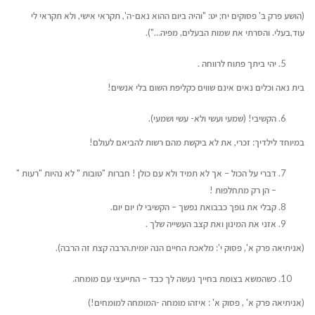
(הושע פרק ב' פסוקים יח; יט: "והיה ביום ההוא נאם-ה', תקראי אישי, ולא תקראי לי
עוד,בעלי. והסרתי את שמות הבעלים, מפיה…").
יהי ביתך פתוח לרווחה .
בית נאה וכלים נאים אינם שווים כקליפת השום בלי אנשים!
הקשיבי! (שמעי ועשי ולא- עשי ושמעי).
במיוחד לילדיך: זכרי, את לא ביקשת מהם רשות להביאם לעולם!
דברי על הכול – אך לא תמיד ולא עם כולן ! חברות "טובות " לא נהיות "רעות "
– הן רק מתחלפות !
קבלי את גופך כבבואת נפשך – הקשיבי לו יום יום.
אזני את המינון ואת קצב העשייה שלך .
(אניתיאה פרק א', פסוק י': מלאכת החיים הנה יומית.הרבה קצת זה הרבה).
כשהמשא בצומת בחייך נעשה לך כבד – התייעצי עם מומחה.
(אניתיאה פרק א' , פסוק א' : איזהו מומחה -המומחה למומחים!)