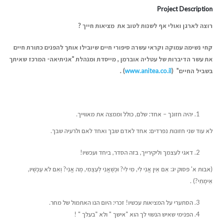
Project Description
רוצה לארגן ואולי אף לשנות לטוב את מציאות חייך ?
קחי נשימה עמוקה וקראי עשרה סיפורי חיים שיובילו אותך להפנים כתורת חיים
את עשר הדיברות של עטליה אוברמן , מייסדת ומנהלת "אניתיאה- המרכז שאיתך
בשביל החיים"
(
www.anitea.co.il
)
.
יהיה חזונך – אחד: שלם, כולל וממצה את מאווייך.
לא עוד שני חזונות נפרדים: אחד לאדם שבך ואחד לאם ולרעיה שבך.
דאגי לעצמך וליקירייך, בזה הסדר, ביחד ועכשיו!
(אבות א' פסוק יג: אִם אֵין אֲנִי לִי, מִי לִי? וּכְשֶׁאֲנִי לְעַצְמִי, מָה אֲנִי? וְאִם לֹא עַכְשָׁיו,
אֵימָתַי?) .
הסתערי על המציאות עכשיו! זכרי: היום הנו האתמול של מחר.
הפנימי שאיש הנשוי לך הוא "אישך " ולא "בעלך " !