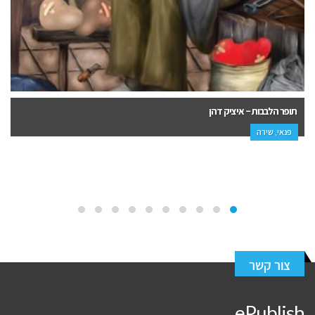
למה בכלל בית ספר? – אברהם פרנק
עסקים, פנאי, עיון, נוער, הדרכה ופנאי, חינוך והורות
צור קשר
ePublish