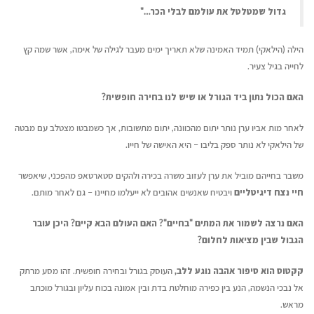
גדול שמטלטל את עולמם לבלי הכר…"
הילה (הילאקי) תמיד האמינה שלא תאריך ימים מעבר לגילה של אימה, אשר שמה קץ
לחייה בגיל צעיר.
האם הכול נתון ביד הגורל או שיש לנו בחירה חופשית?
לאחר מות אביו ערן נותר יתום מהכוונה, יתום מתשובות, אך כשמבטו מצטלב עם מבטה
של הילאקי לא נותר ספק בליבו – היא האישה של חייו.
משבר בחייהם מוביל את ערן לעזוב משרה בכירה ולהקים סטארטאפ מהפכני, שיאפשר
חיי נצח דיגיטליים
ויבטיח שאנשים אהובים לא ייעלמו מחיינו – גם לאחר מותם.
האם נרצה לשמור את המתים "בחיים"? האם העולם הבא קיים? היכן עובר
הגבול שבין מציאות לחלום?
קקטוס הוא סיפור אהבה נוגע ללב,
העוסק בגורל ובחירה חופשית. זהו מסע מרתק
אל נבכי הנשמה, הנע בין כפירה מוחלטת בדת ובין אמונה בכוח עליון ובגורל מוכתב
מראש.