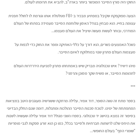
החוקי היה פורץ הסייבר המוכשר ביותר בארה"ב, להביא את תרומתו לעולם.
הצעה מפוקפקת שקיבל במפתיע מבכיר ב-FBI מטלטלת אותו וגורמת לו לחולל תפנית
עצומה בחייו. הוא מבחין בגודל האסון שלוחמת הסייבר מעמידה בפתחו של העולם
המודרני, ובוחר לעשות מעשה שיציל את העולם מעצמו…
כשכל האמצעים כשרים, הוא דורך על כללי האתיקה ומפר את החוק כדי לכפות על
מעצמות העולם פתרון שנוי במחלוקת לאיום הסייבר.
מיהו דיוויד? איש טכנולוגיה מבריק שיש באמתחתו פתרון למניעת הידרדרות העולם
לתהומות הסייבר, או משיח שקר מסוכן והרסני?
***
בספר מתח זה טווה הסופר, דוד אמיר, עלילה מרתקת ששורשיה מעוגנים היטב במציאות
המתפתחת של ימינו. לנוכח סכנות הסייבר ההולכות ומתגלות, דומה שגם החלק הבדיוני
בסיפור זה נמצא בהישג יד טכנולוגי. בספרו השני מגולל דוד אמיר עלילה שעשויה לשנות
את היחס שלנו לרשתות חברתיות ולסייבר בכלל, כמו כן הוא זורע ספקות לגבי מוסריות
"שומרי הסף" בעולם החופשי…