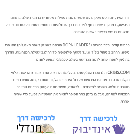
דוד אמיר, יזם ואיש עסקים עם שלושים שנות פעילות מסחרית ברחבי העולם בתחום
ה-הייטק, במהלך השנים דחף לפריצות דרך טכנולוגיות בתחומים שונים ולאחרונה מוביל
חדשנות בנושא הקשור באיכות הסביבה.
פרסום קודם, ספר בכורים (BORN LEADERS פורסם באמזון בשפה האנגלית) הינו פרי
ניסיונו הרחב ב ניהול בינ"ל. ונועד לשתף פילוסופיה סדורה לגבי שאלת המנהיגות, והדרך
בה ניתן לטפח אותה לרמה הנדרשת בעולם טכנולוגי השועט לפנים
CRISIS.COM
הינו ספרו השני, שנכתב על מנת להוציא את הציבור מאדישותו כלפי
הקלות שבה בוזזים את הפרטיות של כול אינדיבידואל, ובחסות הקדמה טווים כורים
מסוכנים שלאט הופכים למלכודת… לכאורה, סיפור מתח העוסק בסכנות הסייבר
המצויות לפתחנו, אבל בו בזמן בחר הסופר להאיר את האפשרות לפעול כדי שיהיה
אחרת