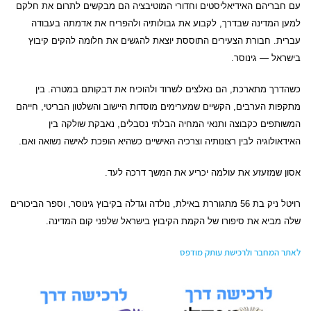
עם חבריהם האידיאליסטים וחדורי המוטיבציה הם מבקשים לתרום את חלקם
למען המדינה שבדרך, לקבוע את גבולותיה ולהפריח את אדמתה בעבודה
עברית. חבורת הצעירים התוססת יוצאת להגשים את חלומה להקים קיבוץ
בישראל — גינוסר.
כשהדרך מתארכת, הם נאלצים לשרוד ולהוכיח את דבקותם במטרה. בין
מתקפות הערבים, הקשיים שמערימים מוסדות היישוב והשלטון הבריטי, חייהם
המשותפים כקבוצה ותנאי המחיה הבלתי נסבלים, נאבקת שולקה בין
האידאולוגיה לבין רצונותיה וצרכיה האישיים כשהיא הופכת לאישה נשואה ואם.
אסון שמזעזע את עולמה יכריע את המשך דרכה לעד.
רויטל ניק בת 56 מתגוררת באילת, נולדה וגדלה בקיבוץ גינוסר, וספר הביכורים
שלה מביא את סיפורו של הקמת הקיבוץ בישראל שלפני קום המדינה.
לאתר המחבר ולרכישת עותק מודפס