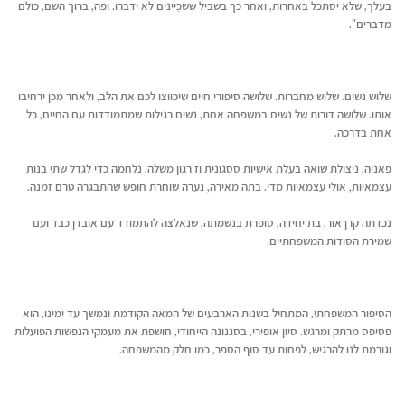
בעלך, שלא יסתכל באחרות, ואחר כך בשביל ששכֵיינים לא ידברו. ופה, ברוך השם, כולם
מדברים".
שלוש נשים. שלוש מחברות. שלושה סיפורי חיים שיכווצו לכם את הלב, ולאחר מכן ירחיבו
אותו. שלושה דורות של נשים במשפחה אחת, נשים רגילות שמתמודדות עם החיים, כל
אחת בדרכה.
פאניה, ניצולת שואה בעלת אישיות ססגונית וז'רגון משלה, נלחמה כדי לגדל שתי בנות
עצמאיות, אולי עצמאיות מדי. בתה מאירה, נערה שוחרת חופש שהתבגרה טרם זמנה.
נכדתה קרן אור, בת יחידה, סופרת בנשמתה, שנאלצה להתמודד עם אובדן כבד ועם
שמירת הסודות המשפחתיים.
הסיפור המשפחתי, המתחיל בשנות הארבעים של המאה הקודמת ונמשך עד ימינו, הוא
פסיפס מרתק ומרגש. סיון אופירי, בסגנונה הייחודי, חושפת את מעמקי הנפשות הפועלות
וגורמת לנו להרגיש, לפחות עד סוף הספר, כמו חלק מהמשפחה.