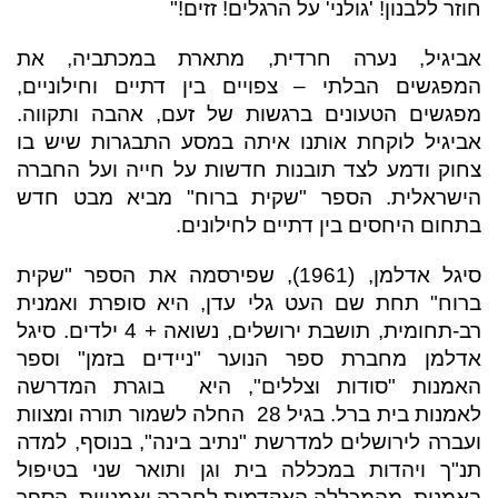
חוזר ללבנון! 'גולני' על הרגלים! זזים!"
אביגיל, נערה חרדית, מתארת במכתביה, את
המפגשים הבלתי – צפויים בין דתיים וחילוניים,
מפגשים הטעונים ברגשות של זעם, אהבה ותקווה.
אביגיל לוקחת אותנו איתה במסע התבגרות שיש בו
צחוק ודמע לצד תובנות חדשות על חייה ועל החברה
הישראלית. הספר "שקית ברוח" מביא מבט חדש
בתחום היחסים בין דתיים לחילונים.
סיגל אדלמן, (1961), שפירסמה את הספר "שקית
ברוח" תחת שם העט גלי עדן, היא סופרת ואמנית
רב-תחומית, תושבת ירושלים, נשואה + 4 ילדים. סיגל
אדלמן מחברת ספר הנוער "ניידים בזמן" וספר
האמנות "סודות וצללים", היא
בוגרת המדרשה
לאמנות בית ברל. בגיל 28
החלה לשמור תורה ומצוות
ועברה לירושלים למדרשת "נתיב בינה", בנוסף, למדה
תנ"ך ויהדות במכללה בית וגן ותואר שני בטיפול
באמנות, מהמכללה האקדמית לחברה ואמנויות. הספר