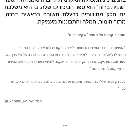
"שקית ברוח" הוא ספר הביכורים שלה, בו היא משלבת
גם חלק מחוויותיה כבעלת תשובה בראשית דרכה,
מתוך הומור, חמלה והתבוננות מעמיקה.
מתוך ביקורות על הספר "שקית ברוח"
"הסיפור כתוב יפה, הוא מרגש ומעורר לא מעט נקודות למחשבה. בעידן המוסר
המתדלדל של ימינו… מלבב למצוא מעיין מפכה כמו הספר הזה… ספרה של גלי עדן הוא
ספר טוב ומעניין.
.. יש בו עומק רעיוני ותוכני שקשה למצוא כמותו במקומותינו. הסיפור
סוחף וקשה להנתק ממנו.
"
נוכל רק לקוות שגלי עדן תמשיך ותפתח את כתיבתה. עולם הספרות וודאי יצא מורווח
מכך"
תמר נשר-רטי, מקור ראשון.
***