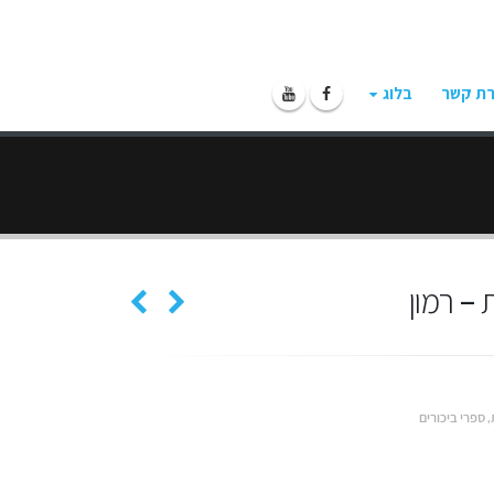
רת קשר
בלוג
– רמון
,
ספרי ביכורים