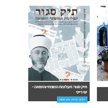
תיק סגור: תעלומת המופתי והשואה –
יוני רייני
פנטזיות למב
יהדות, פרוזה, עיון, שואה
עיון, אירוטיקה,