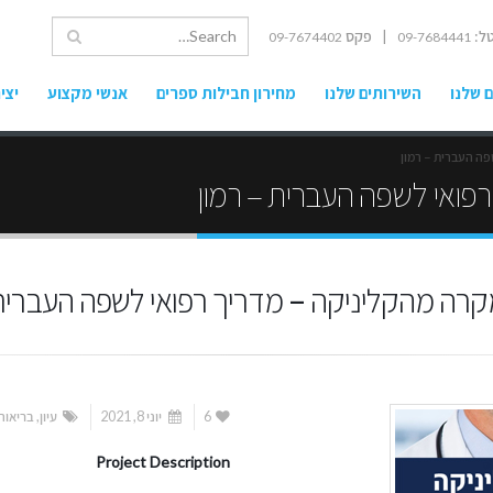
ל:
| פקס
09-7674402
09-7684441
 שלנו
השירותים שלנו
מחירון חבילות ספרים
אנשי מקצוע
יצי
פה העברית – רמון
רפואי לשפה העברית – רמון
מקרה מהקליניקה – מדריך רפואי לשפה העברית 
6
יוני 8, 2021
עיון
,
בריאות
Project Description