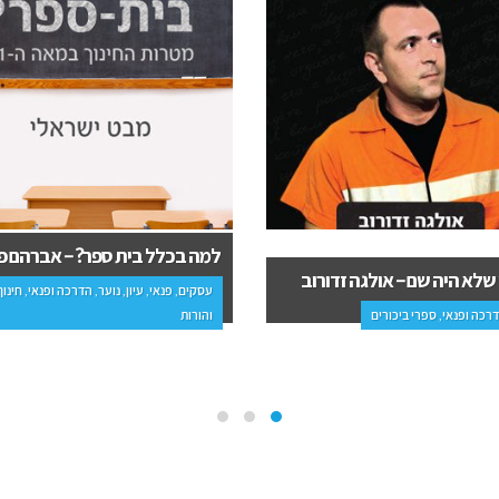
למה בכלל בית ספר? – אברהם פ
שלא היה שם – אולגה זדורוב
עסקים, פנאי, עיון, נוער, הדרכה ופנאי, חינוך
דרכה ופנאי, ספרי ביכורים
והורות