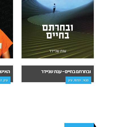
יא הרביעי
ובחרתם בחיים – ענת שניידר
האיש 
פנאי, יהדות, עיון
עיון, ה