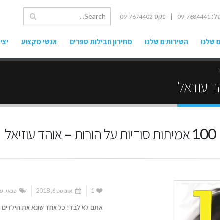
ל:
| פקס
09-7674402
09-7684441
 שלנו
השירותים שלנו
מחירון חבילות ספרים
אנשי מקצוע
יצי
100 אמיתות סודיות על הורות – אוהד עוזיאל
1
אוגוסט 6, 2018
פנאי
,
עי
אתם לא לבד! כל אחד שונא את הילדים ש