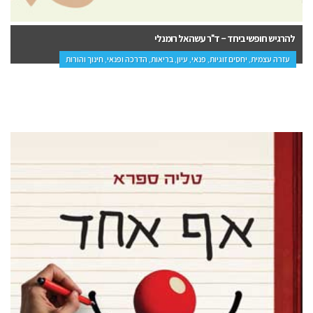
להרגיש חופשי ביחד – ד"ר עשהאל רומנלי
עזרה עצמית, יחסים זוגיות, פנאי, עיון, בריאות, הדרכה ופנאי, חינוך והורות