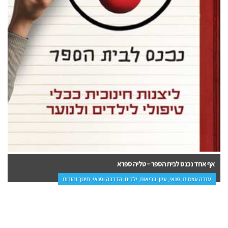
אף אחד נכנס לבית הספר – טליה ספרא
עזרה עצמית, פנאי, עיון, בריאות, ילדים, הדרכה ופנאי, חינוך והורות