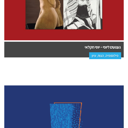
געגועים ליופי – יוסי חקלאי
פילוסופיה, הגות, עיון