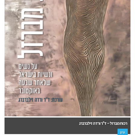
רכות מברזל – ד"ר ורדה זילברברג
עיון