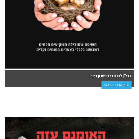
נדל"ן לפחדנים – שרון דידי
עיון, הדרכה ופנאי