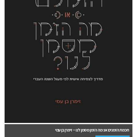
חכמת הזמנים או: מה הזמן מסמן לנו – זימרן בן עמי