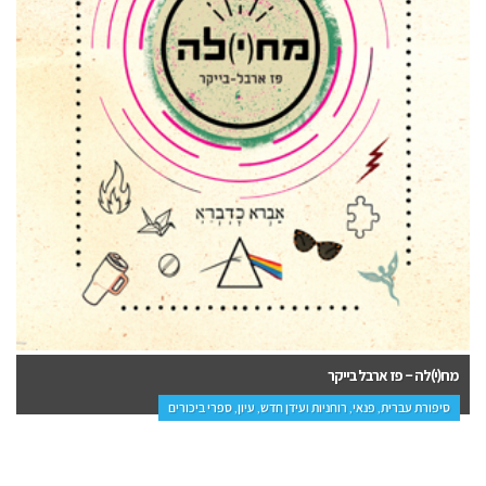
מח(י)לה – פז ארבל בייקר
סיפורת עברית, פנאי, רוחניות ועידן חדש, עיון, ספרי ביכורים