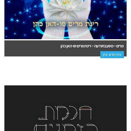
מרים – מסע בתודעה – רינת מרים סו-האן כהן
עידן חדש, עיון