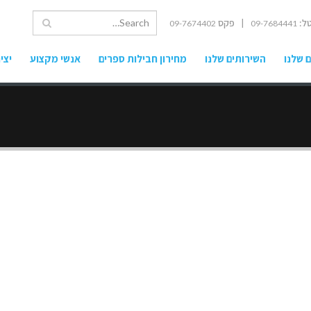
ל:
| פקס
09-7674402
09-7684441
 שלנו
השירותים שלנו
מחירון חבילות ספרים
אנשי מקצוע
יצי