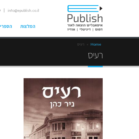
| ט
info@epublish.co.il
המלצות
הספרים
Home
»
רעיס
רעיס