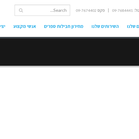
ל:
| פקס
09-7674402
09-7684441
 שלנו
השירותים שלנו
מחירון חבילות ספרים
אנשי מקצוע
יצי