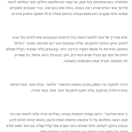
ממלצרת. כשבאמתחתה בוס זעפן, אב קשה-יום וחלומות גדולים, תמר מחליטה לצאת
ולרדוף אחר החיים שהיא רוצה באמת. כאלה שיש בהם זוהר, בגדי מעצבים ססגוניים,
עשרות אלפי עוקבים באינסטוש ועבודה בתחום שאליו יש לה תשוקה וכישרון אדירים.
אלא שהדרך של תמר לפסגה רצופה בכל הדמויות הצבעוניות שיש לחיים בתל אביב
להציע: איתן, החתיך הדושבאג, שלידו מתנהגת תמר כמו סמרטוט, שנהב-״רגליים״
האיומה, שדורסת כל מכשול הנקרה בדרכה, דרור, קיבוצניק בלתי-אופנתי-בעליל שפולש
לחייה של תמר עם סנדלי שורש מחרידים, חיוך כובש ולב רגיש, ומישל, בת עשירים
לא-מפונקת, חברת אמת ורוקיסטית בנשמתה.
הדרך לתפקיד הכי נחשק במגזין האופנה ההיסטרי ״פלאש״, תגלה תמר, אינה דורשת
בהכרח חידוד מרפקים, אלא דווקא חיזוק של איבר אחר: עמוד שדרה.
ב״אחת שיודעת״, דרמה קומית-רומנטית צעירה, מצליחה מריה אלוני לתפוס את רוח
וקצב ההווה במלואם, על כל צפצופיו, שיתופיו ואופיו הרענן. בהומור שאינו מרפה לרגע
ובמבט ציניקני לעתים, אלוני שוטחת בפני הקורא ספר קליל וקולח, עם מסר חשוב ומלא
תקווה על הקשר שבין הצלחה ובין נאמנות לאמת הפנימית שלנו.