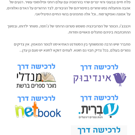
פלח חיים צבעוני ורווי יצרים שרוי בהרמוניה עם עולם רוחני ופילוסופי עשיר. רגעים של
אהבה והתעלות נפש שזורים בסיפוריהם של הגיבורים, לצד הרהורים על האדם ואלוהים,
על אמונה ואפיקורסות , וכל אלה מתמזגים בהווי החיים הסיציליאני.
וינצנצ'ו, הכומר של הפרובינציה משמש פטרונו הרוחני של ג'וזפה, משחר ילדותו, ובמשך
ההתכתבות ביניהם מתגלים מאוויים וסודות.
מתברר שיש הרבה מהמשותף בין הסטודנט האתיאיסט לכומר המאמין. אין צדיקים
גמורים בעולם, בכל צדיק חבוי גם חוטא. לעתים דווקא לחטא יש טעם גן עדן…