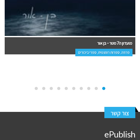
והגיא ביניהם – יניב עובדיה
פרוזה, מתח ופעולה
צור קשר
ePublish
איך זה עובד?