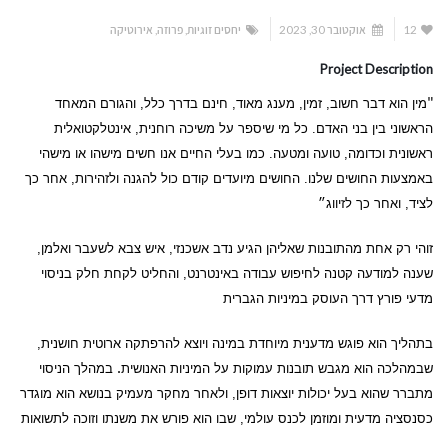
12
אוקטובר 30, 2023
יחסים זוגיות
,
פרוזה
,
אירוטיקה
Project Description
"
מין הוא דבר חשוב, זמין, מענג מאוד, חינם בדרך כלל, והגורם המאחד
הראשוני בין בני האדם. כל מי שיספר על משיכה רוחנית, אינטלקטואלית
ראשונית וכדומה, טועה ומטעה. כמו בעלי החיים אנו חשים מישהו או מישהי
באמצעות החושים שלנו. החושים מיועדים קודם כול להגנה ולזהירות, אחר כך
לציד, ואחר כך לזיווג״
זוהי רק אחת מהתובנות שאליהן הגיע נדב אשכנזי, איש צבא לשעבר ואלמן,
שענה למודעה קטנה לחיפוש עבודה באינטרנט, והחליט לקחת חלק בניסוי
מדעי פורץ דרך העוסק במיניות הגברית
בתהליך הוא פוגש מדענית מיוחדת במינה ויוצא להרפתקה ארוטית חושנית,
שבמהלכה הוא מגבש תובנות עמוקות על המיניות האנושית
.
במהלך הניסוי
מתברר שהוא בעל יכולות יוצאות דופן, ולאחר מחקר מעמיק בנושא הוא מוגדר
כסנסציה מדעית ומוזמן לכנס עולמי, שבו הוא פורש את משנתו וזוכה לתשואות