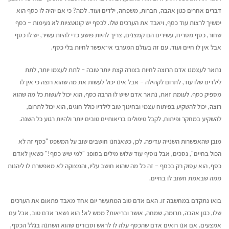
דברים אחרים כגון אהבה, חברות, משפחה, ילדים ועוד. למה? כי אם יהיה לו כסף הוא
ימשיך לרצות עוד כסף, ויאבד את הערכים שלו. לכסף יש קונוטציות לא נעימות – כסף
שחור, כסף מסריח, עשירים הם קמצנים, צריך להיות פושע כדי להיות עשיר, יש לו כסף
אבל אין לו חיים ועוד. עם זה בעולם המערבי אי־אפשר לחיות בלי כסף.
נתאר לעצמנו אדם הרוצה לחיות בצורה קצת יותר טובה – לתת לעצמו יותר, לתת
לילדים שלו עוד, לתרום לקהילה – אבל אינו יכול לעשות את מה שהוא רוצה כי אין לו
מספיק כסף. לעומת זאת, נתאר אדם שיש לו הרבה כסף, הוא יכול לעשות כל מה שהוא
רוצה, יכול להשקיע בפיתוח עצמי ובחינוך טוב לילדיו כולל חוגים, הוא יכול לתרום,
להשקיע במחקר ופיתוח, לקבל טיפולים בריאותיים טובים יותר ולהיות רגוע כל השנה.
מובן שהאפשרות השנייה עדיפה. לכן, כשאנחנו חושבים שוב על המשפט "כסף זה לא
הכול בחיים", נסכים, אבל נוסיף עוד שלוש מילים בסופו: "למי שיש כסף!" כשאין לאדם
כסף, הוא עסוק רק בכסף – זה כל מה שהוא חושב עליו, והמצוקה לא מאפשרת לו ליהנות
ממה שבאמת חשוב לו בחיים.
בואו נתקדם במחשבה זו. האם אדם טוב המתעשר יום אחד מאבד פתאום את הערכים
שלו, כגון אהבה, תרומה, שמחה, אושר ובריאות? ממש לא! הוא נשאר אדם טוב, אבל עם
אמצעים. אם אנו רואים אדם שהכסף עלה לו לראש וסבורים שהוא השתנה בגלל הכסף,