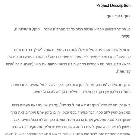
Project Description
כסף־כסף־כסף
כן, המילה שבאופן מפליא אנשים רבים כל כך מפחדים ממנה –
כסף, התעשרות,
עשיר
!
מדוע אנשים מסתייגים ממילים אלו? למה ברגע שאדם שומע "יש לך פה הזדמנות
להתעשר" הוא חושב פעמיים, לא מאמין, מתייחס בביטול? התשובה נעוצה בתכנות של
הראש שלנו, באמונות מגבילות הקבועות לנו בראש ומתוות את חיינו (המכונות גם "פרות
קדושות").
להלן דוגמאות ל"פרות קדושות": זמן שווה כסף; כסף לא גדל על העצים; איזהו עשיר,
השמח בחלקו; אין כסף קל; תלמד – תצליח; כסף זה לא הכול בחיים.
בואו נתייחס לאִמְרָה "
כסף זה לא הכול בחיים
". עד כה שמעתי זאת פעמים רבות
מאנשים שאין להם כסף, דבר מחשיד בפני עצמו. הן בו בזמן שהם אומרים זאת ברור
שכסף הוא נושא שמעסיק אותם הרבה מאוד. אומנם כסף זה לא הכול בחיים, אבל
כשאין לנו אותו הוא הופך להיות כל מה שאנחנו חושבים עליו ומתעסקים בו. כשאדם
אומר את המשפט הזה, לרוב הוא מתגונן, ועולות בראשו מחשבות שהכסף יבוא על חשבון