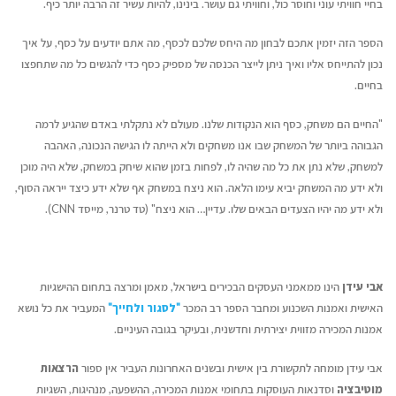
בחיי חוויתי עוני וחוסר כול, וחוויתי גם עושר. בינינו, להיות עשיר זה הרבה יותר כיף.
הספר הזה יזמין אתכם לבחון מה היחס שלכם לכסף, מה אתם יודעים על כסף, על איך
נכון להתייחס אליו ואיך ניתן לייצר הכנסה של מספיק כסף כדי להגשים כל מה שתחפצו
בחיים.
"החיים הם משחק, כסף הוא הנקודות שלנו. מעולם לא נתקלתי באדם שהגיע לרמה
הגבוהה ביותר של המשחק שבו אנו משחקים ולא הייתה לו הגישה הנכונה, האהבה
למשחק, שלא נתן את כל מה שהיה לו, לפחות בזמן שהוא שיחק במשחק, שלא היה מוכן
ולא ידע מה המשחק יביא עימו הלאה. הוא ניצח במשחק אף שלא ידע כיצד ייראה הסוף,
ולא ידע מה יהיו הצעדים הבאים שלו. עדיין… הוא ניצח" (טד טרנר, מייסד CNN).
אבי עידן
הינו ממאמני העסקים הבכירים בישראל, מאמן ומרצה בתחום ההישגיות
האישית ואמנות השכנוע ומחבר הספר רב המכר
"לסגור ולחייך"
המעביר את כל נושא
אמנות המכירה מזווית יצירתית וחדשנית, ובעיקר בגובה העיניים.
אבי עידן מומחה לתקשורת בין אישית ובשנים האחרונות העביר אין ספור
הרצאות
מוטיבציה
וסדנאות העוסקות בתחומי אמנות המכירה, ההשפעה, מנהיגות, השגיות