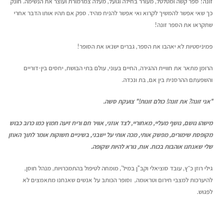
זונה! ספר קשה ומטלטל, מעורר בחילה וגועל, מעלה צמרמורת ועוצר את הנשימה. חונק
כך שאי אפשר להמשיך לקרוא ואי אפשר להניח מהיד. ספק אם תהיו אותו הדבר אחרי
שתקראו את הספר זונה!
פמיניסטיות לא יאהבו את הספר, גברים ישנאו את הסופר!
הרומן מתאר את חוויית ההגירה, החיים בעוני, עולם בתי הבושת, יחסים בין-דוריים
והשפעתם ההרסנית בין אם, בת ונכדה.
"אני זונה? את זונה! כולם זונות!" צועקת סשה.
מישהו נושם, נושף מעליי, מאחוריי, לצד אוזני, אוויר חם וריח זיעה חמוץ כמו כרוב כבוש
מקופסת שימורים, מפשק אותי, מכה אותי על ישבני, בשיניים חשוקות אומר לתוך האוזן
שלי שאנחנו אוהבות בכוח. אוח, נורא להיות שקופה.
גילי רוזן כ״ץ, עובד סוציאלי וקב"ן במיל', מומחה לטיפול בהתמכרויות, מנהל חוסן,
להיערכות למצבי חירום וטראומה, וסופר הכותב על אנשים שאנחנו מתאמצים לא
לפגוש.