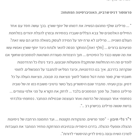
פרופסור דניס שרביט, האוניברסיטה הפתוחה:
" … פרילינג שולף מתהום הנשייה את דמותו של יוסף שוורץ. בכך עושה חסד עם אחד
החיילים האלמונים של צבא הצללים שעבדו במסירות ובמרץ להצלת יהודים במלחמת
העולם השנייה … פרילינג לא טרח יתר על המידה לעסוק בשאלה מדוע הם עשו זאת?
מניעיהם ברורים … [חלף זאת] המחקר מנסה לתאר ולנתח כיצד יוסף שוורץ ואנשיו עשו
את מה שעשו כנגד כל הסיכויים … תוך היצמדות מעוררת השתאות למסמכים שחשף אנו
לומדים מה היו ההחלטות שהתקבלו והפעולות שבוצעו, כיצד ניצלו כל ההזדמנות
שנקרתה בדרכם, איך בנו הזדמנויות, וכיצד הפליאו להתגבר על המכשולים. לתומי
חשבתי שרק סופר מתח דגול מסוגל לתווך מציאות כה סבוכה, מציאות העולה על כל
דמיון. ובכן טעיתי. מתברר שגם היסטוריון בעל כושר נרטיבי משובח כמו זה של טוביה
פרילינג מסוגל, על סמך המסמכים בלבד … לרתק את הקורא על פני אלפי עמודים …
נסחפתי אחר העוצמה של הדמות ואחר העוצמה שבמילות המחבר. נסחפתי ונלכדתי
ברשת שטווה פרילינג בכישרון רב ..".
ד"ר גלי תיבון
– "ספר מרשים. מהנקודות הקטנות … ועד התמונה הרחבה של ניסיונות
ההצלה ומפעלי ההצלה. בדרכו היסודית ובכתיבתו המרתקת מחזיר המחבר את העובדות
למרכז השיח ובונה בסיס לדיון ההיסטורי לדורות".