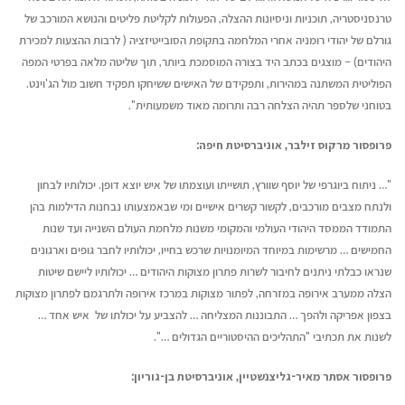
טרנסניסטריה, תוכניות וניסיונות ההצלה, הפעולות לקליטת פליטים והנושא המורכב של
גורלם של יהודי רומניה אחרי המלחמה בתקופת הסובייטיזציה ( לרבות ההצעות למכירת
היהודים) – מוצגים בכתב היד בצורה המוסמכת ביותר, תוך שליטה מלאה בפרטי המפה
הפוליטית המשתנה במהירות, ותפקידם של האישים ששיחקו תפקיד חשוב מול הג'וינט.
בטוחני שלספר תהיה הצלחה רבה ותרומה מאוד משמעותית".
פרופסור מרקוס זילבר, אוניברסיטת חיפה:
"… ניתוח ביוגרפי של יוסף שוורץ, תושייתו ועוצמתו של איש יוצא דופן. יכולותיו לבחון
ולנתח מצבים מורכבים, לקשור קשרים אישיים ומי שבאמצעותו נבחנות הדילמות בהן
התמודד הממסד היהודי העולמי והמקומי משנות מלחמת העולם השנייה ועד שנות
החמישים … מרשימות במיוחד המיומנויות שרכש בחייו, יכולותיו לחבר גופים וארגונים
שנראו כבלתי ניתנים לחיבור לשרות פתרון מצוקות היהודים … יכולותיו ליישם שיטות
הצלה ממערב אירופה במזרחה, לפתור מצוקות במרכז אירופה ולתרגמם לפתרון מצוקות
בצפון אפריקה ולהפך … התבוננות המצליחה … להצביע על יכולתו של איש אחד …
לשנות את תכתיבי "התהליכים ההיסטוריים הגדולים …".
פרופסור אסתר מאיר-גליצנשטיין, אוניברסיטת בן-גוריון: