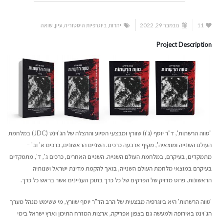
11
נובמבר 29, 2022
יהדות
,
ביוגרפיות היסטוריה
,
עיון
,
שואה
Project Description
"טווה הרשתות', ד"ר יוסף (ג'ו) שוורץ ומבצעי הסיוע וההצלה של הג'וינט (JDC) במלחמת
העולם השנייה ומוצאיה', מקיף ארבעה כרכים. השניים הראשונים, כרכים א' וב' –
מתמקדים, בעיקרם, במלחמת העולם השנייה. השניים האחרים, כרכים ג', ד', מתמקדים
בעיקרם במוצאי מלחמת העולם השנייה, בואך להקמת מדינת ישראל ושנותיה
הראשונות. פרוט מדויק של הפרקים של כל כרך בתוכן העניינים אשר בראש כל כרך.
'טווה הרשתות' היא ביוגרפיה מבצעית של הרב הד"ר יוסף שוורץ, מי ששימש מנהל מערך
הג'וינט באירופה ולמעשה גם בצפון אפריקה, ארצות המזרח התיכון וארץ ישראל בימי