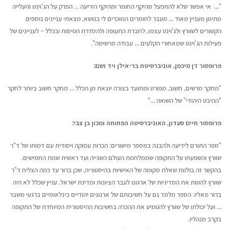
"… אי אפשר שלא להתפעל מהיקף החומר ומהיקף היריעה … הפרק על הג'וינט והעלייה
מתימן מעניין מאוד … מעבר לחומרים המוכרים לי בנושא, מצאתי עניינים נוספים
הקשורים לשוורץ ולג'וינט עצמו, לחברת התעופה ולהסדרת הטיסות ובכלל – לעניינים של
פעילות הג'וינט שמאחורי הקלעים … עבודה מרשימה".
פרופסור דן מיכמן, אוניברסיטת בר-אילן ויד ושם:
"מחקר מרשים, חשוב, מפורט ומתועד בצורה יוצאת מן הכלל … מחקר חשוב ביותר לחקר
"ההיבט היהודי" של השואה …"
פרופסור חיים סעדון, האוניברסיטה הפתוחה ומכון בן צבי:
"ספר התורם לידיעה ולהבנה במספר מישורים: הכרות עמוקה ויסודית עם דמותו של ד"ר
שוורץ והשפעתו על התקופה שממלחמת העולם השנייה ועד ראשית שנות החמישים.
בהקשר זה בולטת שאלת מקומה של האישיות בהיסטוריה, שכן ברור עד כמה הצליח ד"ר
שוורץ להטות את המדיניות של ארגונו לעבר הציונות ומדינת ישראל, עניין שכלל לא היה
ברור מאליו. הספר מלמד גם על חשיבותם של ארגונים יהודיים בינלאומיים ברגעי משבר
… ועל יכולתו של שוורץ להטמיע את ההכרה בחשיבות ההיסטורית המיוחדת של התקופה
בקרב מנהליו.