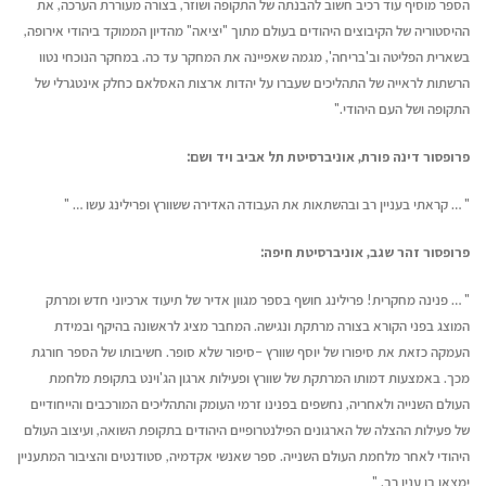
הספר מוסיף עוד רכיב חשוב להבנתה של התקופה ושוזר, בצורה מעוררת הערכה, את
ההיסטוריה של הקיבוצים היהודים בעולם מתוך "יציאה" מהדיון הממוקד ביהודי אירופה,
בשארית הפליטה וב'בריחה', מגמה שאפיינה את המחקר עד כה. במחקר הנוכחי נטוו
הרשתות לראייה של התהליכים שעברו על יהדות ארצות האסלאם כחלק אינטגרלי של
התקופה ושל העם היהודי."
פרופסור דינה פורת, אוניברסיטת תל אביב ויד ושם:
" … קראתי בעניין רב ובהשתאות את העבודה האדירה ששוורץ ופרילינג עשו … "
פרופסור זהר שגב, אוניברסיטת חיפה:
" … פנינה מחקרית! פרילינג חושף בספר מגוון אדיר של תיעוד ארכיוני חדש ומרתק
המוצג בפני הקורא בצורה מרתקת ונגישה. המחבר מציג לראשונה בהיקף ובמידת
העמקה כזאת את סיפורו של יוסף שוורץ –סיפור שלא סופר. חשיבותו של הספר חורגת
מכך. באמצעות דמותו המרתקת של שוורץ ופעילות ארגון הג'וינט בתקופת מלחמת
העולם השנייה ולאחריה, נחשפים בפנינו זרמי העומק והתהליכים המורכבים והייחודיים
של פעילות ההצלה של הארגונים הפילנטרופיים היהודים בתקופת השואה, ועיצוב העולם
היהודי לאחר מלחמת העולם השנייה. ספר שאנשי אקדמיה, סטודנטים והציבור המתעניין
ימצאו בו ענין רב. "