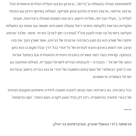
להשתתפות פעילה בהעפלה וב'בריחה', ובארגון מבצעי העלייה הגלויים והסמויים מכל
ארצות אירופה, ארצות המזרח התיכון וצפון אפריקה. פעולות בשיתוף הדוק עם המוסד
לעלייה ב', פעילי הבריחה, ושליחי היישוב בארצות השונות שנוהלו ביצירתיות, תעוזה
ומקוריות הנראות כלקוחות מסרטי ריגול ופעולה משובחים. שעשה עם אנשיו גם בפעולות
הקליטה בישראל עד שהיו למעין מח"ל (מתנדבי חוץ לארץ) אזרחי. סיפור, שלבד מהיותו
סיפורו של שוורץ הוא גם מעין ביוגרפיה ארגונית של הג'וינט, אשר שוורץ הפך את פניו
ועיצב את דמותו כארגון היוצא לעזרתו של כל יהודי בכל דרך ובכל מקום בו הוא נתון
במצוקה. קורותיו בעוד כשני עשורים במגבית היהודית המאוחדת וגם במפעל אגרות
החוב של ישראל – הבונדס – להבטחת הנדרש לישראל העוּבָּרׅית. פעילות שסימנה גם
את ה'חתך הגאולוגי' של מעורבותם החשובה של יהודי ארצות הברית ביישוב ובמדינת
ישראל בעשוריה הראשונים.
ככל ביוגרפיה, גם ביוגרפיה זאת מנסה למצוא תשובה לחידת אישיותם ומקומם המיוחד
של גיבורי סיפורה בהיסטוריה. רמז דק כְּפִיל מוצע לקורא בשם הספר: 'טוֺוֵה הרשַתוֺת'.
*****
פרופסור ג'ודי באומל-שוורץ, אוניברסיטת בר-אילן.