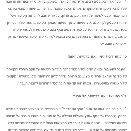
" … ספר אדיר במובנים רבים. אדיר ממדים, אדיר בעומק ובדיוק, אדיר בפריסה הרחבה
של הנושא, המקורות והמחקרים שמהם שאב המחבר ועוד ועוד … סיפור המובא במלוא
המורכבות, מבלי לפסוח על דמות, מקום, ארגון, וכל מה שסבב לו. ניתוח הסיפור מכל
צדדיו המעניק לקורא גם את הסיפור בתוך הסיפור שבתוך הסיפור… ספרו של היסטוריון
בכיר, מרכזי בתחומו, החולש על כמה תחומים ובקי בהם מאד, שידע לעשות שימוש
מושכל בחומרים היסטוריים באמצעותם היה בעצמו לטווה – טווה סיפור היסטורי מרתק
— קריאת חובה –."
פרופסור דני גוטויין, אוניברסיטת חיפה:
"מעבר לחשיבות יוצאת הדופן של הספר לחקר תולדות השואה של העם היהודי והקמתה
של מדינת ישראל, פרילינג מציע גם תרומה נדירה לדיון ההיסטוריוגרפי בשאלת "מקומה
של האישיות בהיסטוריה", וככזה הוא קריאת חובה לכל החותרים להבנת העבר".
ד"ר רפי ואגו, אוניברסיטת תל אביב:
"… תוך כתיבת "טווה הרשתות" הפך המחבר ל"טווה ההקשרים" שהצליח להרכיב פסיפס
מרתק על פועלו של יוסף שוורץ ופעולות ההצלה של הג'וינט, תוך מארג מורכב של תקופת
השואה ומוצאיה … תמונה אמינה ביותר של המציאות הפוליטית המורכבת ותרומה רבה
להיסטוריוגרפיה של הנושא … גורלם של יהודי רומניה בשואה, הטרגדיה הנוראה בשטחי