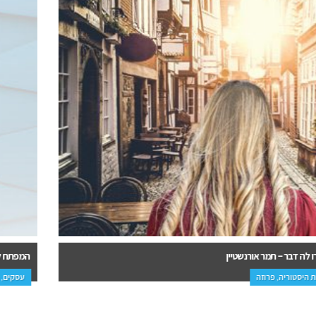
המפתח למנהיגות אנושית – אריה פיישביין
עסקים, פנאי, עיון, הדרכה ופנאי