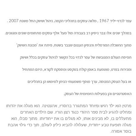
עפר לנדוי-יליד 1967 , מלווה עסקים בתהליכי הקמה, ניהול ושיווק החל משנת 2007 .
במהלך שנים אלו צבר ניסיון רב בעבודה מול מעל אלף עסקים מתחומים שונים ומגוונים.
מתוך ההשכלה הפורמלית והנסיון העצום שצבר בשטח, פיתח את 'מכונת השיווק'
תפיסת העולם המגובשת של עפר לנדוי בכל הקשור לניהול עסקים בכלל ושיווק
ומכירות בפרט, מוטמעת באופן קולח בטקסט ומספקת לקורא, היזם המתחיל
או בעל העסק המנוסה, ערך מוסף משמעותי הניתן למימוש הן בתהליכים
האסטרטגיים והן בפעילות היומיומית של העסק.
מרטין הוא ילד רגיש ומיוחד המתגורר ברוסריו, ארגנטינה. הוא מגלה את יהדותו
ומחליט להגיע לבית ספר היהודי כנגד רצון הוריו. שם הילדים האחרים
מתעללים בו, לא מבינים אותו, לא מגלים בו את ייחודיותו. מתוך סבלו, הוא
מגלה תופעת טבע ייחודית, שעלולה להביא כיליון לעולם, תוך כדי גילוי אהבת
בוסר אסורה.