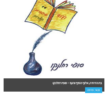
וידויו של חשפן – טל ליפשין
עיון, אירוטיקה, הדרכה ופנאי