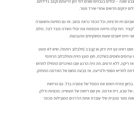
בע שונה – יבולים בגבהים שונים לפי זמן זריעתם וקצב גדילתם.
לים ירוקים חדשים אחרי שירד מטר.
בהם היו חרציות, וכל הכפר נראה צהוב. אז גם החיטה והשעורה
 לקציר. רוח קלה הייתה מכופפת את יבולי השדה מצד לצד, כולם
ואני היינו יושבים שעות ומשקיפים מהגבעות.
שם ראינו עץ זית ירוק או קֶנְצֶ׳ב (חלבלוב רותמי), שיש לא מעט
 ערומים וחומים בשלכת, חוץ מעץ הזית והחלבלוב הרותמי
ז ריקה, ללא זרעים, וזה היה הרגע שבו האיכרים התחילו לחרוש
דמה לחריש הסופי ולזריעה, אז צבעה החום של האדמה התחזק.
יוון מזרח רואים את המפל של אָמוֹרָה גֵדֶל. גם הריחות
ל טבע, ריח אדמה. אין שם ריחות של תעשייה, מכוניות ודלק.
מאות מטר מהבית שלי עוברת אחת הדרכים המובילות מכפר