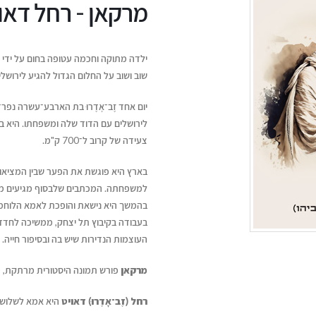
מרקאן‭ ‬- רחל דאויט (זב־אדרו גביהו)
ילדה מתוקה וחכמה עטופה בחום על ידי 
שוב ושוב על החלום הגדול להגיע לירושלי
יום אחד זֶב־אָדֶרוּ בת הארבע־עשרה נפ
לירושלים עם הדוד שלה ומשפחתו. היא ב
צעידה של קרוב ל־700 ק"מ.
בארץ היא פוגשת את הפער שבין המציאות
למשפחתה. המכתבים שלבסוף מגיעים מבנ
בהמשך היא נישאת והופכת לאמא הלוחמת ל
בעבודה בקיבוץ תל יצחק, ממשיכה לחדד
העוצמות הנדירות שיש בה ובסיפור חייה.
מרקאן
פורש תמונה היסטורית מרתקת, מ
רחל (זֶב־אָדֶרוּ) דאויט
היא אמא לשלושה