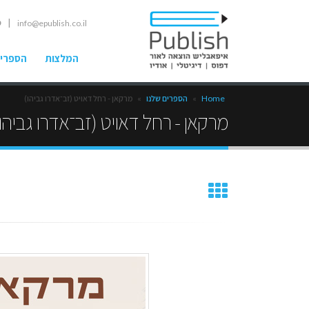
| ט
info@epublish.co.il
המלצות
הספרים
Home
»
הספרים שלנו
»
מרקאן‭ ‬- רחל דאויט (זב־אדרו גביהו)
מרקאן‭ ‬- רחל דאויט (זב־אדרו גביהו)