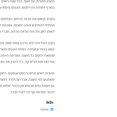
במבט מהבית, על הנוף, בכל עונה רואים צ
בחורף השדות היו ירוקים. העצים צימחו ע
באביב קישטו את הכפר פרחים. הבולטים ש
התחילו להתייבש והפכו זהובות, ומוכנות
לאותו כיוון, וזה היה מראה מרהיב. חבריי 
בקיץ הכול היה יבש. הרבה אפור וחום. פה ו
ממנו בכפר ובסביבה. בסתיו העצים נשארו
שנשארו ירוקים כל השנה. האדמה הייתה א
את האדמות חריש קל, כדי להכין את הא
מהבית רואים הרים ורכסים ועמקים. רחוק בכ
משתנים לפי העונה, אבל הם תמיד ריחות ש
גם חשמל ומים זורמים אין בכפר. שלוש 
לכפר, ומגיעה אף עד לעיר גוֹנְדָר.
Skills
אמנות