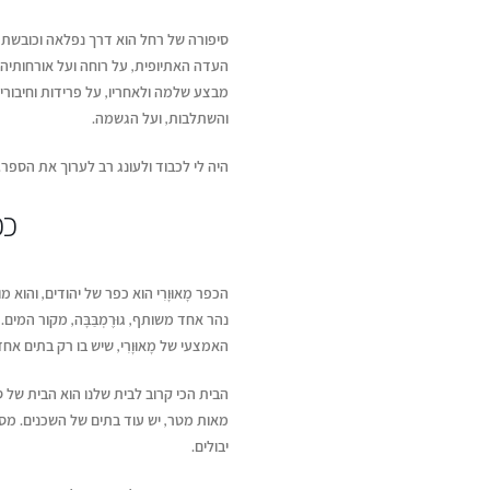
סיפורה של רחל הוא דרך נפלאה וכובשת ל
העדה האתיופית, על רוחה ועל אורחותיה
מבצע שלמה ולאחריו, על פרידות וחיבורי
והשתלבות, ועל הגשמה.
היה לי לכבוד ולעונג רב לערוך את הספר.
כפ
הכפר מָאוּוָרִי הוא כפר של יהודים, והוא
נהר אחד משותף, גוּרֶמְבַּבָּה, מקור המים
האמצעי של מָאוּוָרִי, שיש בו רק בתים אחדים, בין
הבית הכי קרוב לבית שלנו הוא הבית של סבא
מאות מטר, יש עוד בתים של השכנים. מסב
יבולים.