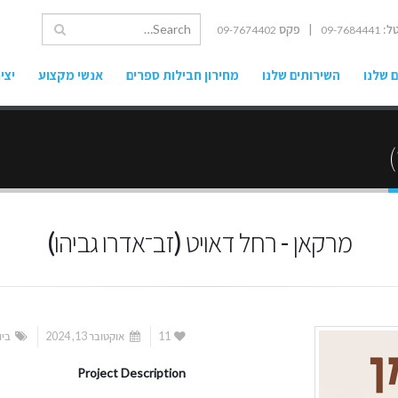
ל:
| פקס
09-7674402
09-7684441
 שלנו
השירותים שלנו
מחירון חבילות ספרים
אנשי מקצוע
יצי
מרקאן‭ ‬- רחל דאויט (זב־אדרו גביהו)
11
אוקטובר 13, 2024
ביו
Project Description