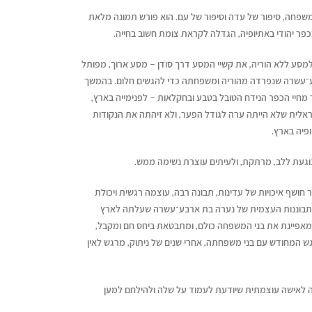
משפחה, סיפור של עדה וסיפור של עם. הוא פורש תמונה מלאת
פר יהודי באתיופיה, הגדלה לקראת צומת חשוב בחייה.
ע ללא הוריה, את קשיי המסע דרך סודן – מסע ארוך, מפותל
בע־עשרה שנפרדה מהוריה ומשפחתה כדי להגשים חלום. בהמשך
חיי הכפר הנידח הטובל בטבע ובחקלאות – לפנימייה בארץ,
לית שלא הייתה ערה לגודל הפער, ולא זיהתה את הנקודות
פיה בארץ.
וגעת ללב, מרתקת, ולעיתים עוצרת נשימה ממש.
חושף איכויות של עדינות, תבונה רבה, עוצמה רגשית ויכולת
ההתבוננות העצמית של נערה בת ארבע־עשרה שעלתה לארץ
מאפיינת את בני המשפחה כולם, ומתבטאת ביחס חם ומקבל,
גש המחודש עם בני משפחתה, אחרי שנים של ניתוק, מרגש לאין
ותה לאישה עוצמתית שיודעת לעמוד על שלה ולהילחם למען