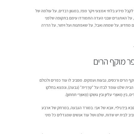
קבל מידע בלתי אמצעי ויקר מפז, במגוון רבדים, על עולמה של
, על האתגרים שבני העדה התמודדו עימם בתקופה שלפני
ם מחדש, על שמחה ואבל, על שאפתנות ועל ויתור, על הדרה
ר מוקף הרים
 מוקף הרים ורכסים, גבעות ועמקים. מסביב לו עוד כפרים ולכולם
. הבית שלנו עומד לבדו על "טָרָרִית" (גבעה), ונמצא בחלקו
 מָאוּוָרִי עליון ובין גוּשְקוֹ (מָאוּוָרִי תחתון).
 בִּיַדְגִילִיִי, אבא של אבי. במורד הגבעה, במרחק של ארבע
יב לבית יש שדות, שלנו ושל עוד אנשים שמגדלים כל מיני