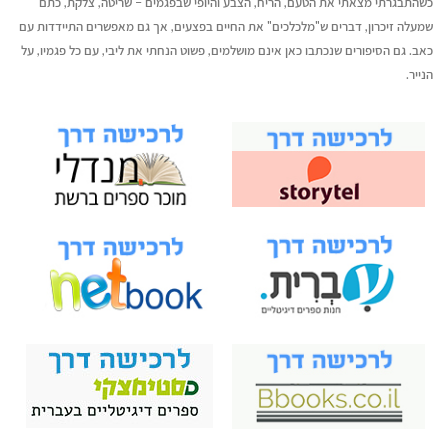
כשהתבגרתי מצאתי את הטעם, הריח, הצבע והיופי שבפגמים – שריטה, צלקת, כתם
שמעלה זיכרון, דברים ש"מלכלכים" את החיים בפצעים, אך גם מאפשרים התיידדות עם
כאב. גם הסיפורים שנכתבו כאן אינם מושלמים, פשוט הנחתי את ליבי, עם כל פגמיו, על
הנייר.