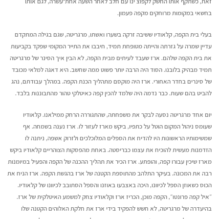
זאת, כשתקף אותו החשק לקפוצ'ינו עם חלב לאחר השעה אחת־עשרה, לגם אותו
בחשאי במקומות מרוחקים מקפה פעמון.
בעלי בית הקפה, קלאודיו ששיבה זרקה בשערו ואשתו, מרגריטה, שגם בגילה המתקדם
עדיין שמרה על גזרתה והייתה מטופחת תמיד, חיבבו את התייר המקומי שפקד בקביעות
את בית הקפה שלהם. ארז שעבד לעיתים מבית הקפה, לא הבין איך הסינר של מרגריטה
תמיד מבהיק בלובנו. הסוד היה הרבה יותר פשוט ממה שחשב. היא דאגה למלאי מכובד
של סינרים בחדר האחורי. ארז היה מוקסם מתהליך הכנת הקפה. במהלך עבודתם, נהג
להביט בהם שעות. כבר נדמה היה שלמד להכין קפה כאיטלקי טהור מהתבוננות בלבד.
יום אחד מרגריטה נסעה לבקר את משפחתה, שהתגוררה הרחק ממילאנו. קלאודיו
שעומס ניהול המקום הוטל על כתפיו, ביקש מארז לעזור לו. ארז נענה בשמחה. אף
שמשימותיו הראשונות היו להדיח את הספלים המלוכלכים ולזרוק אשפה, ניתנה לו
הזדמנות מעשית להוכיח את עצמו כבריסטה. באחת מהפסקות הצוהריים קלאודיו ביקש
מארז שיכין עבורו קפה, והופתע. ארז הכיר את תהליך ההכנה של הקפה והפעיל במיומנות
רבה את המכונה. בעיקר התלהב מהתוספת הקטנה של ארז בהגשת הקפה. ארז הניח את
הכוס כשאוזן הספל לכיוונו, היכה באצבעו באוזנו והספל הסתובב לכיוונו של קלאודיו.
״איל קפה פרונטו״, הקפה מוכן, הכריז ארז וקלאודיו צחק למשמע האיטלקית של ארז.
בהיעדרה של מרגריטה, לא חשש להפקיד בידי ארז את חלקת האלוהים הקטנה שלו