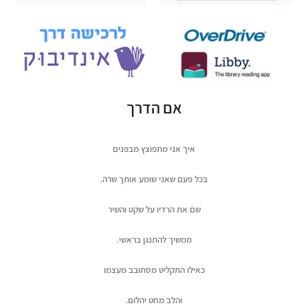
אם‭ ‬הדרך
איך‭ ‬אני‭ ‬מתפוצץ‭ ‬מבפנים
בכל‭ ‬פעם‭ ‬שאני‭ ‬שומע‭ ‬אותך‭ ‬שרה‭.‬
שם‭ ‬את‭ ‬הרדיו‭ ‬על‭ ‬שקט‭ ‬והשיר
ממשיך‭ ‬להתנגן‭ ‬בראשי‭.‬
כאילו‭ ‬התקליט‭ ‬מסתובב‭ ‬מעצמו
והלב‭ ‬מחט‭ ‬יהלום‭.‬