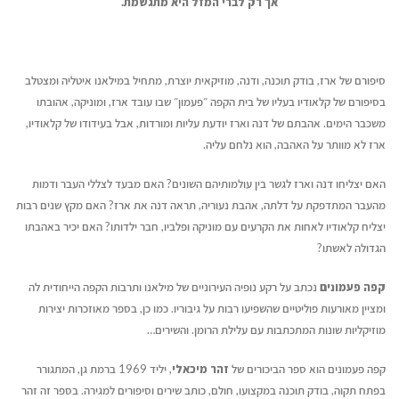
אך רק לברי המזל היא מתגשמת.
סיפורם של ארז, בודק תוכנה, ודנה, מוזיקאית יוצרת, מתחיל במילאנו איטליה ומצטלב
בסיפורם של קלאודיו בעליו של בית הקפה ״פעמון״ שבו עובד ארז, ומוניקה, אהובתו
משכבר הימים. אהבתם של דנה וארז יודעת עליות ומורדות, אבל בעידודו של קלאודיו,
ארז לא מוותר על האהבה, הוא נלחם עליה.
האם יצליחו דנה וארז לגשר בין עולמותיהם השונים? האם מבעד לצללי העבר ודמות
מהעבר המתדפקת על דלתה, אהבת נעוריה, תראה דנה את ארז? האם מקץ שנים רבות
יצליח קלאודיו לאחות את הקרעים עם מוניקה ופלביו, חבר ילדותו? האם יכיר באהבתו
הגדולה לאשתו?
קפה פעמונים
נכתב על רקע נופיה העירוניים של מילאנו ותרבות הקפה הייחודית לה
ומציין מאורעות פוליטיים שהשפיעו רבות על גיבוריו. כמו כן, בספר מאוזכרות יצירות
מוזיקליות שונות המתכתבות עם עלילת הרומן. והשירים…
קפה פעמונים הוא ספר הביכורים של
זהר מיכאלי
, יליד 1969 ברמת גן, המתגורר
בפתח תקוה, בודק תוכנה במקצועו, חולם, כותב שירים וסיפורים למגירה. בספר זה זהר