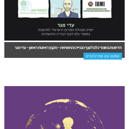
חדשנות בחומרי גלם לענף הבנייה והתשתיות – מקבץ ראיונות ראשון – עדי מגר
עסקים, עיון, ספרי ביכורים