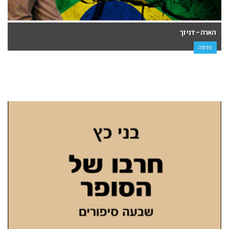
הארה – דני זך
פרוזה