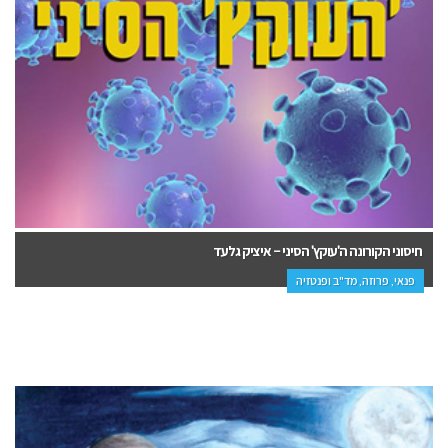
חיסוני הקורונה ה'עוקץ' הסיני – איציק גלעד
פנאי, פרוזה, מד"ב ופנטזיה