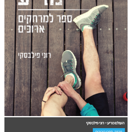
העולם מריע – רוני פילבסקי
פרוזה, ספרי ביכורים