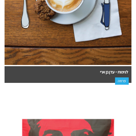
לגימות – עדן בן ארי
פרוזה