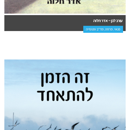
עורב לבן – אדר חלוה
פנאי, פרוזה, מד"ב ופנטזיה