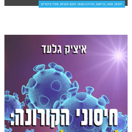
יהדות, פנאי, בריאות, הדרכה ופנאי, חינוך והורות, ספרי ביכורים