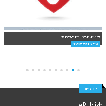
להתגרש בשלום – נדב נישרי מגשר
פנאי, עיון, הדרכה ופנאי
צור קשר
ePublish