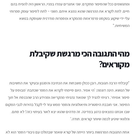
ומתגשמים ככל שהסיפור מתקדם. שני אתגרים עמדו בפניי, הראשון היה להפיח בהם
חיים. לתת לקורא את ההרגשה שהוא נמצא איתם. השני – לתת לסיפור עומק ספרותי
עלי ידי שיקוע בטקסט פרפראזות מהמקרא ומספרות מודרנית שעוסקת בנושא
המשיחיות."
מהי התגובה הכי מרגשת שקיבלת
מקוראים?
"קיבלתי הרבה תגובות, רובן ככולן משבחות את הכתיבה והסגנון ובעיקר את החשיבות
של הנושא. הינה דוגמה: 'הי אמיר. היום סיימתי לקרוא את הספר שכתבת ׳מבוסס על
סיפור אמיתי׳. רציתי להגיד לך שמאוד נהניתי מהקריאה ומהידע הרב שהכנסת אל תוך
הסיפור. אני חובבת היסטוריה ותיאולוגיות והספר ממש עזר לי לקבל בהירות לגבי המקום
שבו אנחנו נמצאים כרגע במדינה. זה מדהים שהוא יצא לאור בעיתוי כזה! לא סתם.
והלוואי שיגיע לכמה שיותר קוראים.
תודה
.'
אחת התגובות המרגשות ביותר הייתה של קורא שאמר שבהולכו עם גיבורי הספר הוא לא