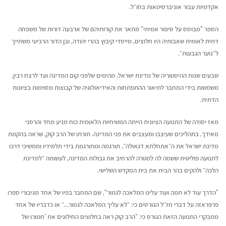
יולי 12, 2026
יוני 16, 2026
אקדמיות עבור אוניברסיטאות בחו״ל.
הספר "מבוסס על סיפור אמיתי" מתאר את קורותיהם של ארבעה דורות של משפחה
איך עידן הבינוניות מייצר
ריאיון עם בועז דר
דתית לאומית שאבותיה היו חלוצים, מייסדי קיבוץ בהרי יהודה, ובן הדור הרביעי משתייך
הזדמנות גדולה לקולות ייחודיים
הספר "רווק, נשוי,
יולי 12, 2026
יוני 16, 2026
ל״נוער הגבעות״.
שבעים שנות ההיסטוריה של מדינת ישראל, מהימים שלפני קום המדינה ועד לרצח רבין,
משמשות בידי המחבר לתיאור ההתפתחות והאידיאולוגיה של קבוצות מסוימות בציונות
הדתית.
מאז יסודה של התנועה הציונית הייתה המשיחיות הלאומית כוח מניע מחד והרסני
מאידך, בתהליכים שעיצבו ומעצבים את פני המדינה. תורתו של הרב קוק, שראה בהקמת
מדינת ישראל את ה״אתחלתא דגאולה״, תורגמה ומתורגמת בידי תלמידיו וממשיכי דרכו
לתנועה פוליטית ששמה לה למטרה להרחיב את גבולות המדינה, לעשותה ״למדינת
הלכה״ ולהקים בהר הבית את בית המקדש השלישי.
"הדרך עוד לא תמה ועוד עלינו המלאכה לגמור", שם המחבר בפיו של אחד מגיבורי ספרו
פרפראזה על דברי חז״ל הגורסים כי: ״לא עליך המלאכה לגמור…״ או כדבריו של אחד
ממבקרי התנועה הזאת הגורס כי: "הרב קוק ראה בחלוצים החילונים את 'חמורו של