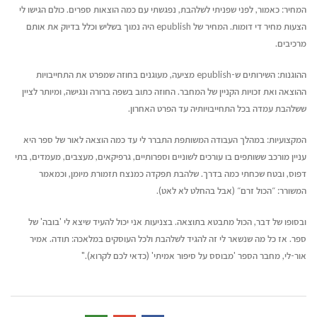
המחיר: כאמור, לפני שפניתי לשלהבת, נפגשתי עם כמה הוצאות ספרים. כולם הגישו לי
הצעות מחיר די דומות. המחיר של epublish היה נמוך בשליש וכלל בדיוק את אותם
מרכיבים.
ההוגנות: השירותים ש-epublish מציעה, מעוגנים בחוזה שמפרט את התחייבויות
ההוצאה ואת זכויות הקניין של המחבר. החוזה כתוב בשפה ברורה ונגישה, ומיותר לציין
ששלהבת עמדה בכל התחייבויותיה עד הפרט האחרון.
המקצועיות: במהלך העבודה המשותפת התברר לי עד כמה הוצאה לאור של ספר היא
עניין מורכב ששותפים בו עורכים לשוניים וספרותיים, גרפיקאים, מעצבים, מעמדים, בתי
דפוס, ובטח שכחתי כמה בדרך. שלהבת תפקדה כמנצח תזמורת מיומן, וכמאמר
המשורר: ״הכול זרם״ (אבל בהחלט לא לאט).
ובסופו של דבר, הכול מתבטא בתוצאה. בצניעות אני יכול להעיד שיצא לי 'בובה' של
ספר. אז כל מה שנשאר לי זה להגיד לשלהבת ולכל העוסקים במלאכה: תודה. אמיר
אור-לי, מחבר הספר 'מבוסס על סיפור אמיתי' (כדאי לכם לקרוא)."