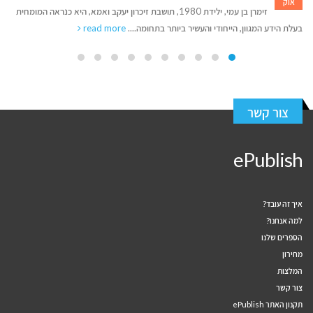
דצמ
"אני חייב תמיד להיות בתנועה ולהמציא את עצמי מחדש, מה שהוביל אותי
ב-2014 להקים את הסטארט-אפ המרגש, SafeBeyond, שתרם...
read more
צור קשר
ePublish
איך זה עובד?
למה אנחנו?
הספרים שלנו
מחירון
המלצות
צור קשר
תקנון האתר ePublish