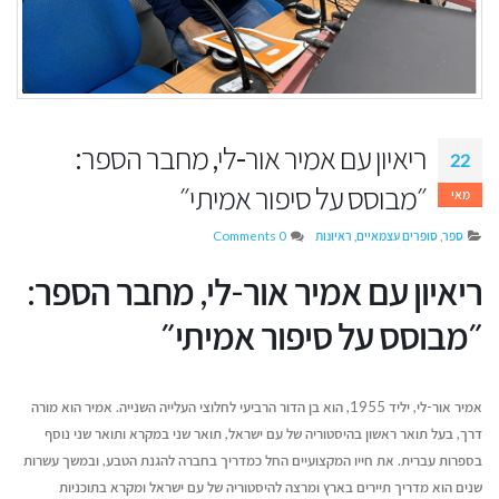
ריאיון עם אמיר אור-לי, מחבר הספר:
22
״מבוסס על סיפור אמיתי״
מאי
ספר
,
סופרים עצמאיים
,
ראיונות
0 Comments
ריאיון עם אמיר אור-לי, מחבר הספר:
״מבוסס על סיפור אמיתי״
דן טימור על הספר שהפך לשיטה
איך לשמור על קול
ליצירת זוגיות מאושרת
כשמשתמשים בבינ
אמיר אור-לי, יליד 1955, הוא בן הדור הרביעי לחלוצי העלייה השנייה. אמיר הוא מורה
יולי 14, 2026
יוני 16, 2026
דרך, בעל תואר ראשון בהיסטוריה של עם ישראל, תואר שני במקרא ותואר שני נוסף
בספרות עברית. את חייו המקצועיים החל כמדריך בחברה להגנת הטבע, ובמשך עשרות
מעבר לדפים – איך תיראה
איך לשווק את הס
שנים הוא מדריך תיירים בארץ ומרצה להיסטוריה של עם ישראל ומקרא בתוכניות
ההוצאה לאור של העתיד?
ה-AI