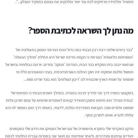
המשיח' ותלמידיו מרחיקים לכת עוד יותר ומלהקים את עצמם בתפקיד העגלון…".
מה נתן לך השראה לכתיבת הספר?
"כבר בימים שלפני רצח רבין הבנתי כמה גדול הכוח ההרסני הטמון בתאולוגיה של
'המשיחיות הלאומית' הגורסת כי הקמת מדינת ישראל היא תחילת 'תהליך הגאולה'
שבסופו ייבנה בית המקדש בהר הבית, המדינה 'תנוקה' מזרים, יורחבו גבולותיה ובישראל
תמשול מלכות שחוקיה יהיו חוקי ההלכה האורתודוכסית. בעיני המאמינים הללו מי
שמוותר על שטחי הארץ שהבטיח לנו 'ריבון העולמים' הוא בוגד שדינו מוות…
במקצועי כמורה דרך אני מדריך הרבה במצדה. במהלך השנים הבנתי כי המיתוס של
'גבורת מצדה' הוא מיתוס מסוכן המאדיר קנאים לאומניים שהמיטו על עמם חורבן וגלות
שמשכו אלפיים שנה. הקנאות המודרנית הולכת, לדעתי, באותה דרך ואם נאפשר לה היא
עלולה להביא אותנו לחורבן נוסף.
הרקע האקדמי שלי במקרא והיסטוריה של עם ישראל העמיקו את הידע שלי בטקסטים
יהודיים עתיקים ומודרניים, ולאחר שסיימתי גם תואר שני בספרות עברית החלטתי לנסות