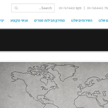
ל:
| פקס
09-7674402
09-7684441
 שלנו
השירותים שלנו
מחירון חבילות ספרים
אנשי מקצוע
יצי