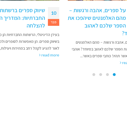
שיווק ספרים ברשתות
ספר עיון ככרטיס ביקו
29
החברתיות: המדריך המקיף
הדרך להפוך את המומ
אוק
להצלחה
שלכם למותג
יגיטלי, הרשתות החברתיות הן כלי מרכזי
כמעט כל מומחה או איש מקצוע מצליח מ
פרים. הן מאפשרות לסופרים ולמוציאים
נקודת המפנה שבה שיטת ה"מפה לאוזן" 
ע לקהל רחב במהירות ויעילות,...
מספיקה. הרצון...
read more
re