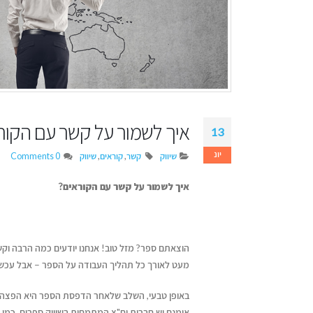
איך לשמור על קשר עם הקור
13
יונ
שיווק
קשר
,
קוראים
,
שיווק
0 Comments
איך לשמור על קשר עם הקוראים?
הוצאתם ספר? מזל טוב! אנחנו יודעים כמה הרבה 
דן טימור על הספר שהפך
איך לשמור על קול א
מעט לאורך כל תהליך העבודה על הספר – אבל עכשיו
לשיטה ליצירת זוגיות מאושרת
כשמשתמשים בבינה
מלאכותית
יולי 14, 2026
באופן טבעי, השלב שלאחר הדפסת הספר היא הפצה של
יוני 16, 2026
אומנם יש חברות יח"צ המתמחות בשיווק ספרים, כמו ג