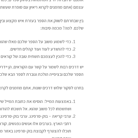
מעבר לדפים – איך תיראה
עצמם (אתם מוזמנים לקרוא ריאיון עם סופרת שעשתה 
ההוצאה לאור של העתיד?
איך לשווק את הספר
בעידן ה-AI
בין שבחרתם לשווק את הספר בעזרת איש מקצוע ובי
יולי 12, 2026
יוני 16, 2026
שלכם. למה? מכמה סיבות:
איך עידן הבינוניות מייצר
כדי לשמוע משוב על הספר שלכם מאלו שהוא 
הזדמנות גדולה לקולות
ריאיון עם בועז דרורי
כדי להתוודע לעוד ועוד קהלים חדשים.
דן טימור על הספר שהפך לשיטה
ייחודיים
הספר "רווק, נשוי, גר
כדי להכין לעצמכם תשתית טובה של קוראים
ליצירת זוגיות מאושרת
יולי 12, 2026
יוני 16, 2026
יולי 14, 2026
יש דרכים רבות לשמור על קשר עם הקוראים, הן יידרש
הספר שלכם ובציפייה הולכת וגוברת לספר הבא שלכם
מעבר לדפים – איך תיראה ההוצאה
לאור של העתיד?
בחרנו לסקור שלוש דרכים שונות, אתם מוזמנים לקרוא
יולי 12, 2026
באמצעות המייל: הוסיפו את כתובת המייל שלכ
ושתשמחו לכל משוב שהוא. אל תשכחו להודות
איך עידן הבינוניות מייצר הזדמנות
ערבי קריאה – בוק-סרפינג. ערבי בוק-סרפינ
גדולה לקולות ייחודיים
רחבי הארץ. בערבים אלו אנשים נפגשים, קורא
יולי 12, 2026
תוכלו להצטרף לקבוצת בוק-סרפינג באזור מ