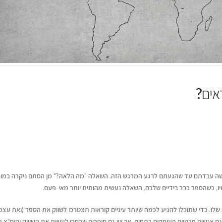
אים?
וקשה עבדתם עד שהגעתם לרגע המרגש הזה. השאלה "מה הלאה?" מן הסתם ניקרה במו
ותנטי
, כשהספר כבר בידיים שלכם, השאלה נעשית מהותית יותר מאי-פעם.
ו. כדי שתוכלו להגיע לכמה שיותר עיניים קוראות תצטרכו לשווק את הספר (ואת עצמ
ם אנשים פרטיים העוסקים בתחום, אך יש גם סופרים שבחרו לעשות את השיווק והיח"צ ב