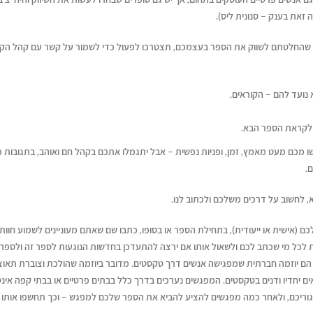
זאת בענק – סנונית ליס).
 שלכם
ן שהחלטתם לשווק את הספר בעצמכם, תצטרכו לפעול כדי לשמור על קשר עם קהל הקו
נועד להם – הקוראים.
, מחבר
איך לשמור על קול אותנטי
דן טימור על הספר שהפך ל
וש"
 לקראת הספר הבא.
כשמשתמשים בבינה מלאכותית
ליצירת זוגיות מאושרת
יוני 16, 2026
יולי 14, 2026
ו מכם מעט מאמץ, זמן, ופניות נפשית – אבל יתגמלו אתכם בקהל חם ואוהב, בתגובות כ
.
איך לשווק את הספר שלכם בעידן
מעבר לדפים – איך תיראה
ה-AI
לאור של העתיד?
, לחשוב על דרכים משלכם ולכתוב לנו.
יוני 16, 2026
יולי 12, 2026
ם (אישית או ייעודית), בתחילת הספר או בסופו, כתבו שם שאתם מעוניינים לשמוע חוות
 לכל מי שכתב לכם ולשאול אותו אם ירצה להתעדכן בחדשות הנוגעות לספר זה ולספר
ריאיון עם בועז דרורי, מחבר הספר
איך עידן הבינוניות מייצר ה
ג הם יוזמה חברתית שמפגישה אנשים דרך טקסטים. מדובר ביוזמה שהולכת וצוברת תאוצ
"רווק, נשוי, גרוש"
גדולה לקולות ייחודיים
ים יחדיו ודנים בטקסטים. המפגשים נערכים בדרך כלל בבתים פרטיים או בבתי קפה אינט
יוני 16, 2026
יולי 12, 2026
גוריכם, ולאחר כמה מפגשים להציע להביא את הספר שלכם למפגש – וכך תחשפו אותו