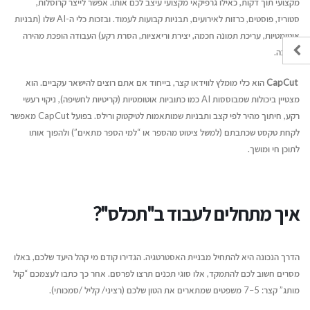
מקצועי תוך דקות, כאילו גרפיקאי מקצועי עיצב לכם אותו. אפשר לייצר קרוסלות,
סטוריז, פוסטים, כרזות לאירועים, תבניות קבועות לעמוד. ובזכות כלי ה-AI שלו (תבניות
אוטומטיות, עריכת תמונה חכמה, יצירת וריאציות, הסרת רקע) העבודה הופכת מהירה
בהרבה.
CapCut
הוא כלי מומלץ לווידאו קצר, בייחוד אם אתם רוצים להישאר עקביים. הוא
מצטיין ביכולות שמבוססות AI כמו כתוביות אוטומטיות (קריטיות לחשיפה), ניקוי רעשי
רקע, חיתוך מהיר לפי קצב ותבניות שמותאמות לטיקטוק ורילס. בפועל CapCut מאפשר
לקחת טקסט שכתבתם (למשל ציטוט מהספר או “למי הספר מתאים”) ולהפוך אותו
לתוכן חי ומושך.
איך מתחלים לעבוד ב"תכלס"?
הדרך הנכונה היא להתחיל מבניית האסטרטגיה. הגדירו קודם מי קהל היעד שלכם, באלו
מסרים חשוב לכם להתמקד, אלו סוגי תכנים תרצו לפרסם. אחר כך כתבו לעצמכם “קול
מותג” קצר: 5–7 משפטים שמתארים את הטון שלכם (רציני/ קליל /סמכותי).