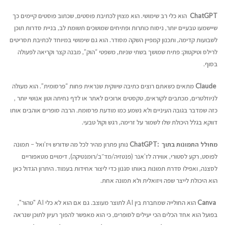
ChatGPT
הוא כלי רב שימושי. הוא מצוין לכתיבת פוסטים, שכתוב פוסטים קיימים כך
שיישמעו טבעיים יותר, ניסוח כותרות ופתיחים שמושכים תשומת לב, בניית סדרות תוכן
לשבועות קדימה, ותכנון קמפיין השקה מסודר. הוא גם שימושי במיוחד לכתיבת תסריטים
לרילס וטיקטוק: פתיח שמושך בשתי שניות, משפטי “הוק”, מבנה קצר וקריאה לפעולה
בסוף.
Claude
מתאים כשאתם רוצים כתיבה שיווקית שנראית פחות “פרסומית”. הוא מעולה
לניוזלטרים, מכתבים לקוראים, טקסטים ארוכים לאתר או לדף נחיתה וטון אנושי יותר ,
כזה שמדבר בגובה העיניים ולא נשמע כמו מודעת פרסומת. הרבה סופרים אוהבים אותו
דווקא בגלל היכולת שלו לשמור על זרימה, רגש וקול טבעי.
מחולל התמונות בתוך
:ChatGPT
נותן פתרון מהיר לכל מה שדורש ויז’ואל – תמונה
לפוסט, רקע לסטורי, אווירה לז’אנר (פנטזיה/מד״ב/רומנטיקה), דימויים מטאפוריים
לסצנה, ואפילו סדרת תמונות באותו סגנון כדי ליצור אחידות בעמוד. היתרון הגדול כאן
הוא היכולת לייצר שפה ויזואלית ולא תמונה אחת.
Canva
הוא החולייה שמחברת בין AI לתוצר מעוצב. גם אם הוא לא כלי AI "טהור",
בפועל הוא אחד הכלים הכי יעילים לסופרים, כי הוא מאפשר להפוך רעיון לתוכן שנראה