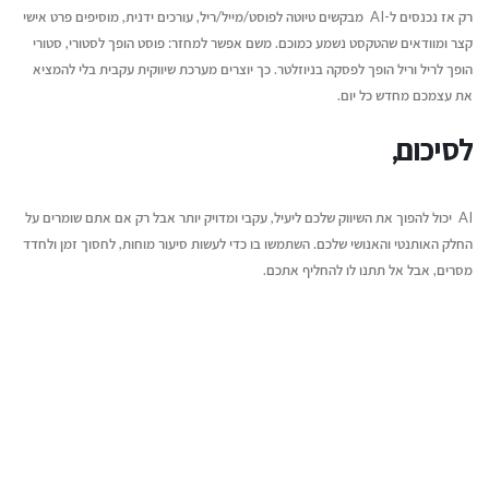
רק אז נכנסים ל-AI מבקשים טיוטה לפוסט/מייל/ריל, עורכים ידנית, מוסיפים פרט אישי
קצר ומוודאים שהטקסט נשמע כמוכם. משם אפשר למחזר: פוסט הופך לסטורי, סטורי
הופך לריל וריל הופך לפסקה בניוזלטר. כך יוצרים מערכת שיווקית עקבית בלי להמציא
את עצמכם מחדש כל יום.
לסיכום,
AI יכול להפוך את השיווק שלכם ליעיל, עקבי ומדויק יותר אבל רק אם אתם שומרים על
החלק האותנטי והאנושי שלכם. השתמשו בו כדי לעשות סיעור מוחות, לחסוך זמן ולחדד
מסרים, אבל אל תתנו לו להחליף אתכם.