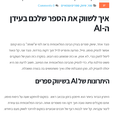
יונ
ספר
,
שיווק
,
סופרים עצמאיים
0 Comments
איך לשווק את הספר שלכם בעידן
ה-
AI
מצד אחד, שיווק ספרים בעידן הבינה המלאכותית נראה למי ש"שוחה" בו כמו קסם:
אפשר להפיק פוסט, מייל, מודעה ותסריט לריל תוך דקות בודדות. מצד שני, קל מאוד
ליפול לתוכן גנרי, לא אמין, או כזה שנשמע כמו רובוט. במקרה כזה העין של העוקבים
פשוט מדלגת עליו. כדי להפיק מהבינה המלאכותית את המיטב, חשוב לדעת מה היא
יכולה להעניק לנו, מהן המגבלות שלה ואיך משתמשים בה בצורה מושכלת.
היתרונות של
AI
בשיווק ספרים
איך עידן הבינוניות מייצר
בין כתב היד לפרס הגד
הזדמנות גדולה לקולות ייחודיים
התחרויות והפרסים ש
יולי 12, 2026
לסופרים בארץ ובעולם
היתרון הברור ביותר הוא חיסכון בזמן ובכאב ראש. במקום להיתקע שעה על ניסוח פוסט,
אוגוסט 9, 2026
אתם מקבלים טיוטה טובה תוך דקה ואז משפרים אותה. הבינה המלאכותית גם עוזרת
איך לשמור על קול אותנטי
ליצור עקביות. קל יותר לבנות רצף של תכנים שבועיים במקום להיזכר לשווק פעם בחודש.
כשמשתמשים בבינה מלאכותית
דן טימור על הספר שה