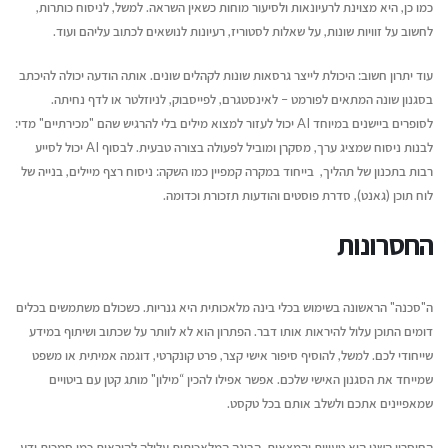
כמו כן, היא מצוינת לרעיונאות ולסיעור מוחות כשאין השראה. למשל, לניסוח כותרות,
יוני 16, 2026
ליצירת זוגיות מאושרת
לחשוב על זוויות שונות, על שאלות לסטוריז, רעיונות לנושאים לכתוב עליהם ועוד.
יולי 14, 2026
איך לשווק את הספר שלכם בעידן
עוד יתרון חשוב: היכולת לייצר גרסאות שונות לקהלים שונים. אותה הודעה יכולה להיכתב
ה-AI
מעבר לדפים – איך ת
בסגנון שונה המתאים לפורמט – לאינסטגרם, לפייסבוק, לניוזלטר או לדף נחיתה.
יוני 16, 2026
ההוצאה לאור של העת
לסופרים ביישנים במיוחד AI יכול לעזור למצוא מילים בלי להרגיש שהם "מכירתיים" מדי:
יולי 12, 2026
לבנות ניסוח שמציג ערך, מסקרן ומוביל לפעולה בצורה טבעית. לבסוף AI יכול לסייע
רבות בתכנון של תהליך, בייחוד במקרה קמפיין כמו השקה: ניסוח רצף מיילים, בנייה של
לוח תוכן (גאנט), סדרת פוסטים והודעות תזכורת וכדומה.
החסרונות
ה"סכנה" הראשונה בשימוש בכלי בינה מלאכותית היא גנריות. כשכולם משתמשים בכלים
דומים התוכן עלול להיראות אותו דבר. הפתרון הוא לא לוותר על שכתוב ושיתוף במידע
שייחודי לכם. למשל, להוסיף סיפור אישי קצר, פרט קונקרטי, דוגמה אמיתית או משפט
שמייחד את הסגנון האישי שלכם. אפשר אפילו להכין “מילון" מותג קטן עם ביטויים
שמאפיינים אתכם ולשלב אותם בכל טקסט.
החיסרון השני הוא טעויות והמצאות. הבינה המלאכותית עלולה להיראות כמו סמכות ידע