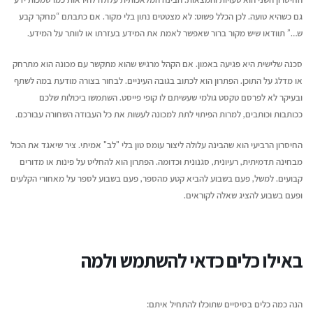
גם כשהיא טועה. לכן הכלל פשוט: לא מצטטים נתון בלי מקור. אם כתבתם “מחקר קבע
ש…” תוודאו שיש מקור ברור שאפשר לאמת את המידע בעזרתו או לוותר על המידע.
סכנה שלישית היא פגיעה באמון. אם הקהל מרגיש שהוא מתקשר עם מכונה הוא מתרחק
או מדלג על התוכן. הפתרון הוא לכתוב בגובה העיניים. לבחור בצורה מודעת במה לשתף
ובעיקר לא לפרסם טקסט גולמי שעשיתם לו קופי פייסט. השתמשו ביכולות שלכם
ככותבות וכותבים, למרות הפיתוי לתת למכונה לעשות את כל העבודה השחורה עבורכם.
החיסרון הרביעי הוא שהבינה עלולה ליצור עומס טון בלי "לב" אמיתי. ציר שיאגד את הכול
מבחינה תדמיתית, רעיונית, סגנונית וכדומה. הפתרון הוא להחליט על פינות או מדורים
קבועים. למשל, פעם בשבוע להביא קטע מהספר, פעם בשבוע לספר על מאחורי הקלעים
ופעם בשבוע להציג שאלה לקוראים.
באילו כלים כדאי להשתמש ולמה
הנה כמה כלים בסיסיים שתוכלו להתחיל איתם: