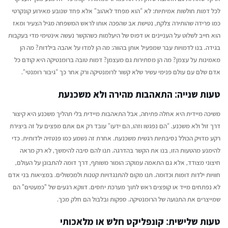
יוני 16, 2026
יולי 12, 2026
לכל דמות חולשות אמיתיות: לא “הוא מפחד לאהוב” אלא פחד שנובע מאירוע קונקרטי
כמו פרידה שהותירה צלקת, נטישת אב שהפכה אותו לראש המשפחה מגיל הצעיר ומאז
ריאיון עם בועז דרורי, מחבר
איך עידן הבינוניות מי
הוא חייב לשלוט על העניינים או דפוס של היעלמות כשהקשר נעשה אינטימי מדי בעקבות
הספר "רווק, נשוי, גרוש"
הזדמנות גדולה לקולות
בגידה. בנו לדמויות עבר שמפעיל אותן בהווה: מה הן למדו על אהבה בילדות? מה הן
יוני 16, 2026
יולי 12, 2026
מאמינות על עצמן? מה הן מסתירות גם מעצמן? דמות טובה ברומנטיקה היא קודם כל
אדם שלם עם עולם פנימי עשיר שלא קשור לרומנטיקה ורק אחר כך “גיבור רומנטי”.
טעות שנייה: התאהבות מהירה ולא משכנעת
משיכה מיידית היא אחלה פתיחה, אבל התאהבות מיידית בלי תהליך משכנע היא קיצור
דרך זול ולא משכנע. “הם נפגשו וזהו, הם ידעו” עובד רק אם אתם מפצים על זה ביצירת
רקע מדויק הכולל נסיבתיות רגשית משכנעת. אחרת זה נשמע כמו פנטזיה ילדותית. כדי
להימנע מהטעות הזו, בנו את הקשר בהדרגה. תנו להם סיבה להימשך, לא רק מראה
חיצוני מצודד, אלא גם התאמה עמוקה: הומור משותף, דרך דומה להתבונן על העולם,
חוויות ילדות דומות וכדומה. תנו מקום להתנגדויות קטנות ולמכשולים. במציאות בני אדם
לא נפתחים מייד או קופצים ראש לתוך מערכת יחסים. דווקא רגעים של "כמעטים" הם
שמייצרים את התנועה של הרומנטיקה. ספקות ובלבול הם חלק מכך.
טעות שלישית: קונפליקט חלש או מלאכותי