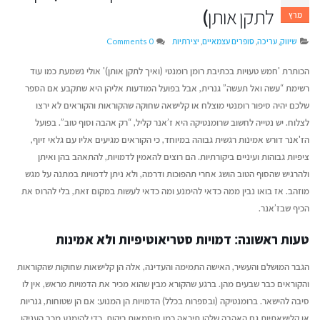
לתקן אותן)
מרץ
שיווק
,
עריכה
,
סופרים עצמאיים
,
יצירתיות
0 Comments
הכותרת 'חמש טעויות בכתיבת רומן רומנטי (ואיך לתקן אותן)' אולי נשמעת כמו עוד
רשימת “עשה ואל תעשה” גנרית, אבל בפועל המודעות אליהן היא שתקבע אם הספר
שלכם יהיה סיפור רומנטי מוצלח או קלישאה שחוקה שהקוראות והקוראים לא ירצו
לצלוח. יש נטייה לחשוב שרומנטיקה היא ז’אנר קליל, “רק אהבה וסוף טוב”. בפועל
הז'אנר דורש אמינות רגשית גבוהה במיוחד, כי הקוראים מגיעים אליו עם גלאי זיוף,
ציפיות גבוהות ועיניים ביקורתיות. הם רוצים להאמין לדמויות, להתאהב בהן ואיתן
ולהרגיש שהסוף הטוב הושג אחרי תהפוכות ודרמה, ולא ניתן לדמויות במתנה על מגש
מוזהב. אז בואו נבין ממה כדאי להימנע ומה כדאי לעשות במקום זאת, בלי להרוס את
הכיף שבז’אנר.
איך לשמור על קול אותנטי
דן טימור על הספר שה
טעות ראשונה: דמויות סטריאוטיפיות ולא אמינות
כשמשתמשים בבינה מלאכותית
ליצירת זוגיות מאושרת
יוני 16, 2026
יולי 14, 2026
הגבר המושלם והעשיר, האישה התמימה והעדינה, אלה הן קלישאות שחוקות שהקוראות
והקוראים כבר שבעים מהן. ברגע שהקורא מבין שהוא מכיר את הדמויות מראש, אין לו
איך לשווק את הספר שלכם בעידן
מעבר לדפים – איך ת
סיבה להישאר. ברומנטיקה (ובספרות בכלל) הדמויות הן המנוע: אם הן שטוחות, גנריות
ה-AI
ההוצאה לאור של העת
או קלישאתיות גם האהבה שלהן תיראה כמו סיסמאות ריקות. כדי להימנע מכך העניקו