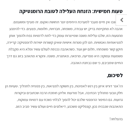
טעות חמישית: הזנחת העלילה לטובת הרומנטיקה
ספר שבו אין חיים מעבר למערכת היחסים יוצר תחושת ואקום. זה מעייף ומשעמם.
אהבה לא מתקיימת בריק; יש עבודה, משפחה, חברויות, חלומות, פצעים. כדי להימנע
מהטעות הזו, שלבו עלילות משנה שמייצרות עומק כדי לתת לדמויות נפח ולהפוך אותן
למציאותיות ואנושיות. תנו להן מטרות אישיות שאינן קשורות ישירות לרומנטיקה: קריירה,
תיקון קשר משפחתי, חלום ישן ועוד. כשהאהבה נכנסת לעולם עשיר ומלא היא מקבלת
משמעות עמוקה: היא מפריעה, מרפאה, מאתגרת, משנה. והקורא מתאהב בזוג גם דרך
החיים שסביבם, כי שם נבחנת האהבה.
לסיכום,
הז’אנר דורש איזון בין רגש לאמינות, בין תשוקה למציאות, בין פנטזיה לתהליך. טעויות הן
חלק טבעי מתהליך הכתיבה, אבל מודעות אליהן חוסכת הרבה שכתובים וביקורות
גרועות. גם הסיפור הרומנטי שלכם יכול להפוך לבלתי נשכח עם דמויות עמוקות,
התאהבות שנבנית נכון, קונפליקט משכנע, דיאלוגים חיים ועולם עשיר סביב הזוג.
בהצלחה!