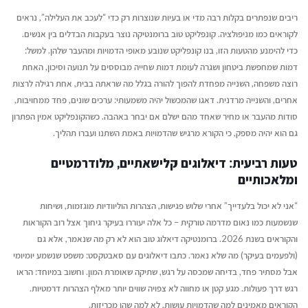
ריבים שנפתרים בקלות רבה מדי או בעיות שנוצרות רק כדי “לעכב את העלילה”, נראים
לקוראים כמו מניפולציה. קונפליקט טוב ברומנטיקה נוצר בעקבות הבדלים בין אנשים.
כדי להימנע מהטעות הזו, בנו קונפליקט שנובע מאופי הדמויות ומהעבר שלהן. למשל:
דמות שמחפשת ביטחון ושגרה לעומת דמות שחייה מבוססים על תנועה וסיכון, האחת
רוצה משפחה, השנייה מפחדת להפוך להורה בגלל מה שראתה בבית, אחת רגילה לרצות
אחרים, והשנייה מרדנית. דאגו שהמכשול יהיה משמעותי: ערכים שונים, פחד ממחויבות,
סודות מהעבר או מחיר שאחד מהם ישלם אם יבחר באהבה. כשהקונפליקט אמין הפתרון
גם הוא יהיה מספק, כי הקורא מרגיש שהדמויות באמת השתנו ועברו תהליך.
טעות רביעית: דיאלוגים קלישאתיים, מלודרמטיים
ומלאכותיים
“אני לא יכול בלעדייך” אחרי שלוש פגישות, הצהרות הוליוודיות מוגזמות, ושיחות
שנשמעות כמו נאום מדרמה טורקית – כל אלה יעוררו בעיקר גיחוך אצל רוב הקוראות
והקוראים בשנת 2026. ברומנטיקה דיאלוג טוב הוא לא רק מה שנאמר, אלא גם
(ולפעמים בעיקר) מה שלא נאמר. כתבו דיאלוגים עם סאבטקסט: משפט שנשמע יומיומי
אבל מסתיר פחד, בדיחה שמכסה על רגש, שתיקה שאומרת המון. וחשוב במיוחד: הראו
רגש דרך פעולות. מגע קטן או מחווה לא צפויה שווים יותר מאלף הצהרות דרמטיות.
הקוראים מאמינים למה שהדמויות עושות, לא למה שהן מכריזות.