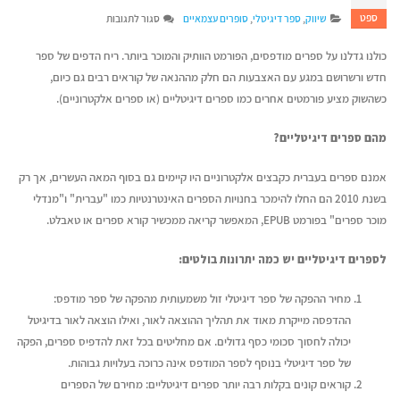
ספט
על
שיווק
,
ספר דיגיטלי
,
סופרים עצמאיים
סגור לתגובות
למה
כדאי
כולנו גדלנו על ספרים מודפסים, הפורמט הוותיק והמוכר ביותר. ריח הדפים של ספר
להוציא
חדש ורשרושם במגע עם האצבעות הם חלק מההנאה של קוראים רבים גם כיום,
לאור
כשהשוק מציע פורמטים אחרים כמו ספרים דיגיטליים (או ספרים אלקטרוניים).
ספר
דיגיטלי?
מהם ספרים דיגיטליים?
אמנם ספרים בעברית כקבצים אלקטרוניים היו קיימים גם בסוף המאה העשרים, אך רק
בשנת 2010 הם החלו להימכר בחנויות הספרים האינטרנטיות כמו "עברית" ו"מנדלי
מוכר ספרים" בפורמט EPUB, המאפשר קריאה ממכשיר קורא ספרים או טאבלט.
לספרים דיגיטליים יש כמה יתרונות בולטים:
איך לשמור על קול אותנטי
דן טימור על הספר שה
מחיר ההפקה של ספר דיגיטלי זול משמעותית מהפקה של ספר מודפס:
כשמשתמשים בבינה מלאכותית
ליצירת זוגיות מאושרת
ההדפסה מייקרת מאוד את תהליך ההוצאה לאור, ואילו הוצאה לאור בדיגיטל
יוני 16, 2026
יולי 14, 2026
יכולה לחסוך סכומי כסף גדולים. אם מחליטים בכל זאת להדפיס ספרים, הפקה
של ספר דיגיטלי בנוסף לספר המודפס אינה כרוכה בעלויות גבוהות.
איך לשווק את הספר שלכם בעידן
מעבר לדפים – איך ת
קוראים קונים בקלות רבה יותר ספרים דיגיטליים: מחירם של הספרים
ה-AI
ההוצאה לאור של העת