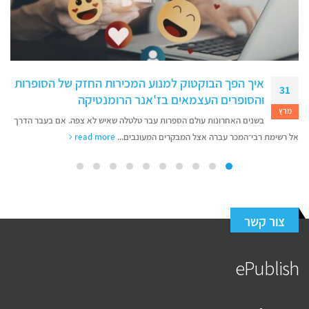
איך הפך הבוקטוק למנוע המכירות החזק של הסופרות
31
והסופרים העצמאים בז'אנר הרומנטיקה
מרץ
בשנים האחרונות עולם הספרות עבר טלטלה שאיש לא צפה. אם בעבר הדרך
אל רשימת רבי־המכר עברה אצל המבקרים המעונבים...
read more
צור קשר
ePublish