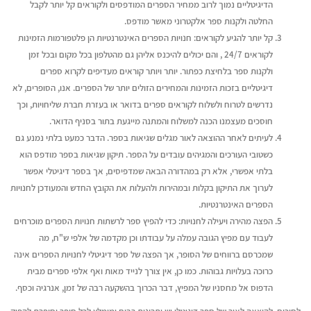
הדיגיטליים נמוך לרוב ממחיר הספרים המודפסים ולקוראים קל יותר לקבל
יוני 16, 2026
יולי 12, 2026
החלטה ולקנות ספר אלקטרוני מאשר מודפס.
קל יותר להגיע לקוראים: חנויות הספרים האינטרנטיות הן פלטפורמות הזמינות
ריאיון עם בועז דרורי, מחבר
איך עידן הבינוניות מי
לקוראים 24/7 , והם יכולים להיכנס אליהן גם מהטלפון בכל מקום ובכל זמן
הספר "רווק, נשוי, גרוש"
הזדמנות גדולה לקולות
ולקנות ספר בלחיצת כפתור. יותר ויותר קוראים מעדיפים לקרוא ספרים
יוני 16, 2026
יולי 12, 2026
דיגיטליים בזכות הזמינות והמחירים הזולים יותר של הספרים. אנו, הסופרים, לא
נדרשים לטרוח ולשלוח לקוראים ספרים בדואר או בעזרת חברת שליחויות, וכך
חוסכים מעצמנו הכנה למשלוח והמתנה מייגעת בתור בסניף הדואר.
לעיתים לאחר ההוצאה לאור מגלים שגיאות בספר. הדבר כמעט בלתי נמנע גם
כשטובי העורכים והמגיהים עובדים על הספר. תיקון שגיאות בספר מודפס הוא
בלתי אפשרי, אלא רק במהדורה הבאה שמדפיסים, אך בספר דיגיטלי אפשר
לערוך את התיקון בקלות ובמהירות ולהעלות את הקובץ החדש והמעודכן לחנויות
הספרים האינטרנטיות.
הפצה מהירה ויעילה לחנויות: כדי להפיץ ספר לרשתות חנויות הספרים מוכרחים
לעבוד עם מפיץ הגובה עמלה על עבודתו וכן מקדמה של אלפי ש"ח, מה
שמכרסם ברווחים של הסופר, אך הפצה של ספר דיגיטלי לחנויות הספרים אינה
כרוכה בעלויות גבוהות. כמו כן, אין צורך לנייד מאות ואף אלפי ספרים מבית
הדפוס אל מחסניו של המפיץ, דבר הכרוך בהשקעה רבה של זמן, אנרגיה וכסף.