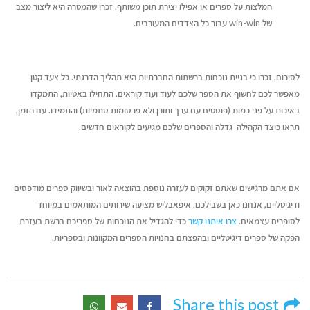
המלצות על ספרים או אפילו יצירת תוכן משותף. זכרו שהמטרה היא ליצור מצב
של win-win עבור כל הצדדים המעורבים.
לסיכום, זכרו כי בניית נוכחות ברשתות החברתיות היא תהליך הדרגתי. כל צעד קטן
מאפשר לכם לחשוף את הספר שלכם לעוד ועוד קוראים. התחילו באטיות, התמקדו
באיכות על פני כמות (פוסטים עם ערך ותוכן ולא פרסומות סתמיות) והתמידו. עם הזמן,
תראו כיצד הקהילה גדלה והספרים שלכם מגיעים לקוראים חדשים.
אם אתם מרגישים שאתם זקוקים לעזרה נוספת בהוצאה לאור ובשיווק ספרים מודפסים
ודיגיטליים, אנחנו כאן בשבילכם. איפאבליש מציעה שירותים המותאמים במיוחד
לסופרים עצמאים.
צרו איתנו קשר
כדי להגדיל את הנוכחות של ספריכם ברשת בעזרת
הפקה של ספרים דיגיטליים ובהפצתם בחנויות הספרים המקוונות ובספריות.
Share this post