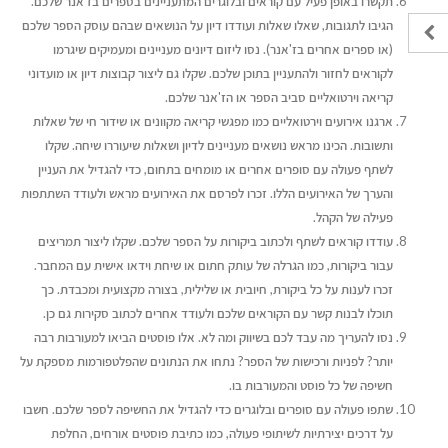
תקשרו באופן פעיל עם קוראים ובלוגרים המתעניינים בספרים בז'אנר שלכם.
הגיבו לתגובות, שאלו שאלות ועודדו דיון על הנושאים שבהם עוסק הספר שלכם
(או ספרים אחרים בז'אנר). נסו ליזום דיונים מעניינים ומעמיקים שיגרמו
לקוראים לחזור ולהתעניין בתוכן שלכם. שקלו גם ליצור קבוצות דיון או מועדוני
קריאה וירטואליים סביב הספר או הז'אנר שלכם.
ארגנו אירועים וירטואליים כמו מפגשי קריאה מקוונים או שידור חי של שאלות
ותשובות. הכינו מראש נושאים מעניינים לדיון ושאלות שיעוררו שיחה. שקלו
לשתף פעולה עם סופרים אחרים או מומחים בתחום, כדי להגדיל את העניין
והערך של האירועים הללו. זכרו לפרסם את האירועים מראש ולעודד השתתפות
פעילה של הקהל.
עודדו קוראים לשתף ולכתוב ביקורות על הספר שלכם. שקלו ליצור תמריצים
עבור ביקורות, כמו הגרלה של עותק חתום או שיחת וידאו אישית עם המחבר.
זכרו לענות על כל ביקורת, חיובית או שלילית, בצורה מקצועית ומכבדת. כך
תוכלו לבנות קשר עם הקוראים שלכם ולעודד אחרים לכתוב סקירות גם כן.
נסו להעריך מה עבד לכם בשיווק ומה לא. אלו פוסטים הביאו למעורבות רבה
יותר? לפניות ורכישות של הספר? נתחו את הנתונים שהפלטפורמות מספקת על
חשיפה של כל פוסט והמעורבות בו.
שתפו פעולה עם סופרים ובלוגרים כדי להגדיל את החשיפה לספר שלכם. חשבו
על דרכים יצירתיות לשיתופי פעולה, כמו כתיבת פוסטים אורחים, החלפת