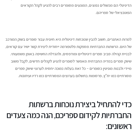
יוני 16, 2026
ליצירת זוגיות מאושרת
הדיגיטלי הם מכשולים נפוצים, המונעים מסופרים רבים להגיע לקהל הקוראים
יולי 14, 2026
הפוטנציאלי של ספריהם.
איך לשווק את הספר שלכם בעידן
ה-AI
מעבר לדפים – איך ת
יוני 16, 2026
ההוצאה לאור של העת
יולי 12, 2026
למרות האתגרים, חשוב להבין שנוכחות דיגיטלית היא חיונית עבור סופרים בשוק המורכב
של היום. הרשתות החברתיות מספקות פלטפורמה ייחודית ליצירת קשר ישיר עם קוראים,
לבניית קהילה סביב ספרים דיגיטליים ומודפסים, ולהגדלת החשיפה באופן משמעותי.
שיווק ספרים במדיה החברתית מאפשר לסופרים להגיע לקהלים חדשים, לקבל משוב
מיידי ולבנות מוניטין כסופרים – כל זאת בעלות נמוכה יחסית לערוצי שיווק ספרים
מסורתיים כמו יח"ץ, פרסומות בתשלום בערוצים המסורתיים כמו רדיו ועיתונות.
כדי להתחיל ביצירת נוכחות ברשתות
החברתיות לקידום ספריכם, הנה כמה צעדים
ראשונים: