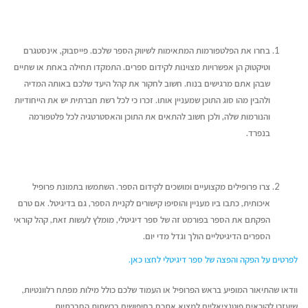
בחרו את הפלטפורמות המתאימות לשיווק הספר שלכם. פייסבוק, אינסטגרם
וטיקטוק הן אפשרויות מצוינות לקידום ספרים. התמקדו תחילה באחת או שתיים
שבהן אתם מרגישים בנוח. חשוב לחקור את קהל היעד שלכם באותה המדיה
ולהבין מהו סוג התוכן שמעניין אותו. זכרו כי לכל רשת חברתית יש את הייחודיות
והנורמות שלה, ולכן חשוב להתאים את התוכן והאסטרטגיה לכל פלטפורמה
בנפרד.
צרו פרופילים מקצועיים ומושכים לקידום הספר. השתמשו בתמונת פרופיל
איכותית, כתבו ביו מעניין והוסיפו קישורים לקניית הספר, גם בדיגיטל. אם טרם
הפקתם את הספר בפורמט זה של ספר דיגיטלי, מומלץ לעשות זאת, קהל קוראי
הספרים הדיגיטליים הולך וגדל מדי יום.
לפרטים על הפקה והפצה של ספר דיגיטלי לחצו כאן.
וודאו שהתיאור המופיע בראש הפרופיל או העמוד שלכם כולל מילות מפתח רלוונטיות,
שיעזרו לקוראים פוטנציאליים למצוא אתכם בחיפושים ברשתות החברתיות.