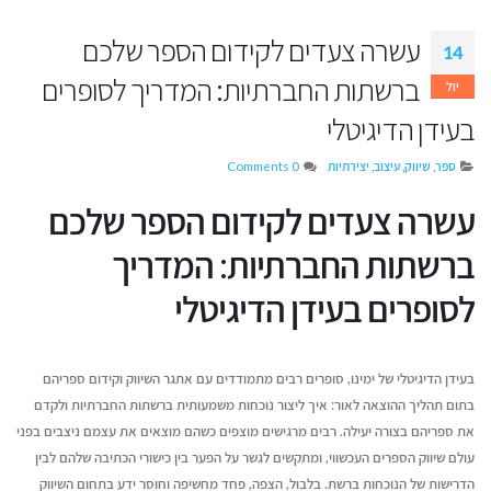
עשרה צעדים לקידום הספר שלכם
14
ברשתות החברתיות: המדריך לסופרים
יול
בעידן הדיגיטלי
ספר
,
שיווק
,
עיצוב
,
יצירתיות
0 Comments
עשרה צעדים לקידום הספר שלכם
ברשתות החברתיות: המדריך
לסופרים בעידן הדיגיטלי
איך עידן הבינוניות מייצר
בין כתב היד לפרס הגד
בעידן הדיגיטלי של ימינו, סופרים רבים מתמודדים עם אתגר השיווק וקידום ספריהם
הזדמנות גדולה לקולות ייחודיים
התחרויות והפרסים ש
בתום תהליך ההוצאה לאור: איך ליצור נוכחות משמעותית ברשתות החברתיות ולקדם
יולי 12, 2026
לסופרים בארץ ובעולם
אוגוסט 9, 2026
את ספריהם בצורה יעילה. רבים מרגישים מוצפים כשהם מוצאים את עצמם ניצבים בפני
עולם שיווק הספרים העכשווי, ומתקשים לגשר על הפער בין כישורי הכתיבה שלהם לבין
איך לשמור על קול אותנטי
כשמשתמשים בבינה מלאכותית
דן טימור על הספר שה
הדרישות של הנוכחות ברשת. בלבול, הצפה, פחד מחשיפה וחוסר ידע בתחום השיווק