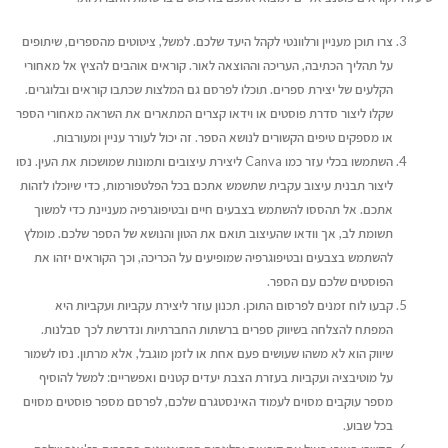
צרו תוכן מעניין ורלוונטי לקהל היעד שלכם. למשל, ציטוטים מהספרים, שיתופים
על תהליך הכתיבה, העריכה וההוצאה לאור. קוראים אוהבים להציץ אל מאחורי
הקלעים של יצירת ספרים. תוכלו לפרסם גם המלצות שכתבו קוראים ובלוגרים.
שקלו ליצור סדרת פוסטים או וידאו קצרים המתארים את השראה מאחורי הספר
או מספקים טיפים הקשורים לנושא הספר. זה יכול לעורר עניין ומעורבות.
השתמשו בכלי עזר כמו Canva ליצירת עיצובים ותמונות שמושכות את העין. נסו
ליצור תבנית עיצוב עקבית שתשמש אתכם בכל הפלטפורמות, כדי שיוכלו לזהות
אתכם. אל תהססו להשתמש בצבעים חיים ובטיפוגרפיה מעניינת כדי למשוך
תשומת לב, אך וודאו שהעיצוב תואם את הטון והנושא של הספר שלכם. מומלץ
להשתמש בצבעים ובטיפוגרפיה שמופיעים על הכריכה, וכך הקוראים יזהו את
הפוסטים שלכם עם הספר.
קבעו לוח זמנים לפרסום התוכן. תכנון עוזר ליצירת עקביות ועקביות היא
המפתח להצלחה בשיווק ספרים ברשתות החברתיות ונדרשת לכך סבלנות.
שיווק הוא לא משהו שעושים פעם אחת או לזמן מוגבל, אלא מרתון. נסו לשמור
על מוטיבציה ועקביות בעזרת הצבת יעדים קטנים ואפשריים: למשל להוסיף
מספר עוקבים מסוים לעמוד האינסטגרם שלכם, לפרסם מספר פוסטים מסוים
בכל שבוע.